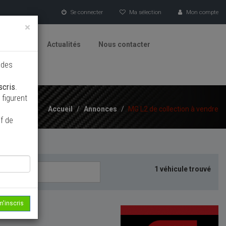
Se connecter
Ma sélection
Mon compte
×
tionneurs
Actualités
Nous contacter
 des
scris
.
figurent
Accueil
/
Annonces
/
MG L2 de collection à vendre
f de
1 véhicule trouvé
m'inscris