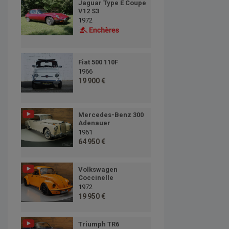
Jaguar Type E Coupe
V12 S3
1972
Fiat 500 110F
1966
19 900 €
Mercedes-Benz 300
Adenauer
1961
64 950 €
Volkswagen
Coccinelle
1972
19 950 €
Triumph TR6