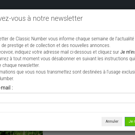
ivez-vous à notre newsletter
endre aux enchères
Annonceurs PRO
Annuaire des collec
etter de Classic Number vous informe chaque semaine de l’actualité
jouter une annonce
 de prestige et de collection et des nouvelles annonces.
ecevoir, indiquez votre adresse mail ci-dessous et cliquez sur
Je m'in
rrez à tout moment vous désabonner en suivant les instructions qui 
à vendre
e chaque newsletter.
rmations que vous nous transmettez sont destinées à l’usage exclusi
Number.
mail :
Annuler
Je 