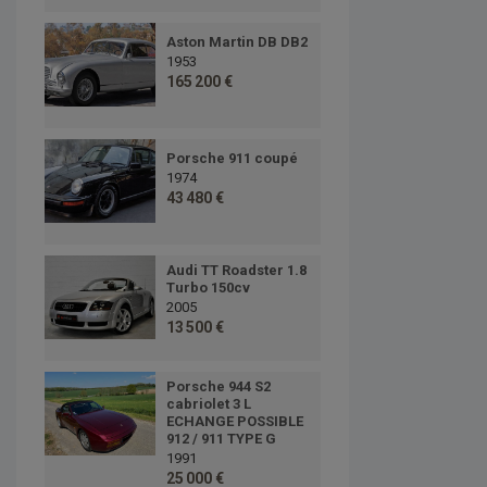
Aston Martin DB DB2
1953
165 200 €
Porsche 911 coupé
1974
43 480 €
Audi TT Roadster 1.8
Turbo 150cv
2005
13 500 €
Porsche 944 S2
cabriolet 3 L
ECHANGE POSSIBLE
912 / 911 TYPE G
1991
25 000 €