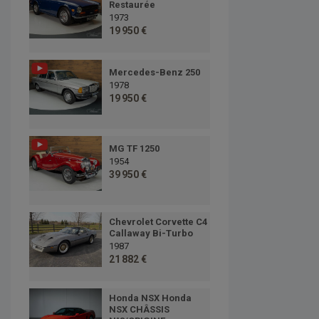
Restaurée
1973
19 950 €
Mercedes-Benz 250
1978
19 950 €
MG TF 1250
1954
39 950 €
Chevrolet Corvette C4
Callaway Bi-Turbo
1987
21 882 €
Honda NSX Honda
NSX CHÂSSIS