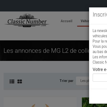
Inscr
Accueil
Véhicules
V
La newsl
A
véhicules
Pour la r
Vous pou
Les annonces de MG L2 de collection 
au bas d
Les info
Classic 
Votre e-
Trier par