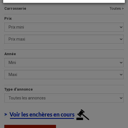
Carrosserie
Toutes >
Prix
Année
Type d'annonce