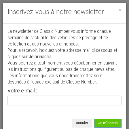
Toggle
×
Inscrivez-vous à notre newsletter
navigat
La newsletter de Classic Number vous informe chaque
semaine de l’actualité des véhicules de prestige et de
collection et des nouvelles annonces.
Pour la recevoir, indiquez votre adresse mail ci-dessous et
cliquez sur
Je m'inscris
.
Vous pourrez à tout moment vous désabonner en suivant
Vos annonces vues par
les instructions qui figurent au bas de chaque newsletter.
plus de 4 millions de collectionneurs
Les informations que vous nous transmettez sont
destinées à l’usage exclusif de Classic Number.
Ajouter une annonce
Votre e-mail :
> Rechercher un véhicule
Marque
MG >
Annuler
Je m'inscris
Modèle
ZB >