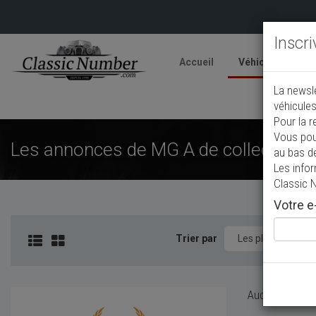
Inscr
Accueil
Véhicules
V
La newsl
A
véhicules
Pour la r
Vous pou
Les annonces de MG A de collection à
au bas d
Les info
Classic 
Votre e-
Trier par
Aucun véhicule