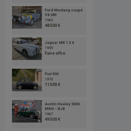
Ford Mustang coupé
V8 289
1965
48 500 €
Jaguar MK 1 3.4
1959
Faire offre
Fiat 500
1970
11 500 €
Austin Healey 3000
MKIII - BJ8
1967
49 500 €