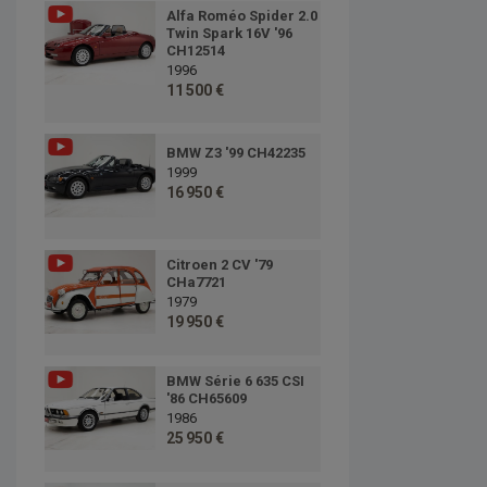
Alfa Roméo Spider 2.0
Twin Spark 16V '96
CH12514
1996
11 500 €
BMW Z3 '99 CH42235
1999
16 950 €
Citroen 2 CV '79
CHa7721
1979
19 950 €
BMW Série 6 635 CSI
'86 CH65609
1986
25 950 €