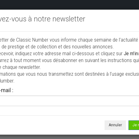
ivez-vous à notre newsletter
endre aux enchères
Annonceurs PRO
Annuaire des collec
etter de Classic Number vous informe chaque semaine de l’actualité
jouter une annonce
 de prestige et de collection et des nouvelles annonces.
ecevoir, indiquez votre adresse mail ci-dessous et cliquez sur
Je m'in
rrez à tout moment vous désabonner en suivant les instructions qui 
 vendre
e chaque newsletter.
rmations que vous nous transmettez sont destinées à l’usage exclusi
Number.
mail :
Annuler
Je 
 ne correspond à votre recherche, veuillez modifier vos critères de r