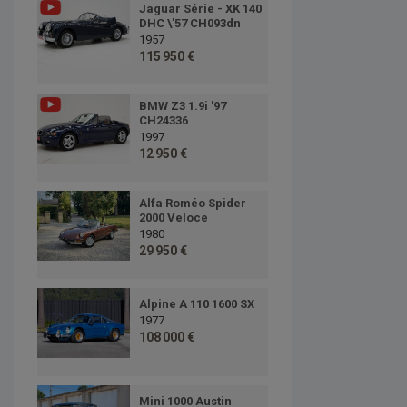
Jaguar Série - XK 140
DHC \'57 CH093dn
1957
115 950 €
BMW Z3 1.9i '97
CH24336
1997
12 950 €
Alfa Roméo Spider
2000 Veloce
1980
29 950 €
Alpine A 110 1600 SX
1977
108 000 €
Mini 1000 Austin