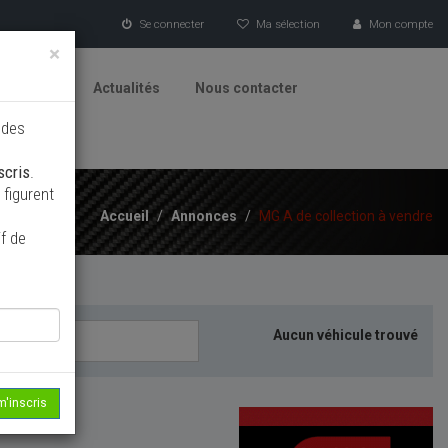
Se connecter
Ma sélection
Mon compte
×
tionneurs
Actualités
Nous contacter
 des
scris
.
figurent
Accueil
/
Annonces
/
MG A de collection à vendre
f de
Aucun véhicule trouvé
m'inscris
echerche...