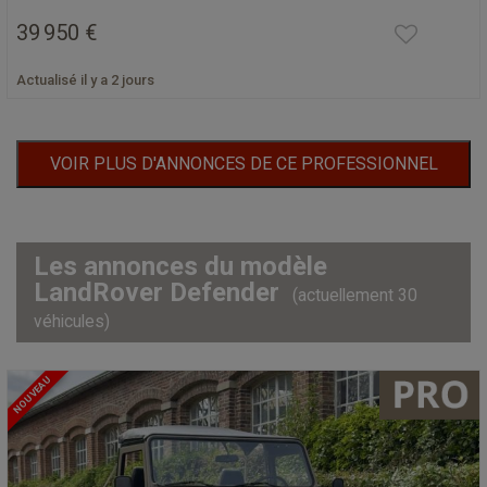
39 950 €
Actualisé il y a 2 jours
VOIR PLUS D'ANNONCES DE CE PROFESSIONNEL
Les annonces du modèle
LandRover Defender
(actuellement 30
véhicules)
NOUVEAU