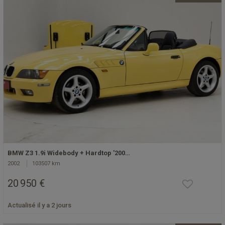
BMW Z3 1.9i Widebody + Hardtop '200…
2002
103507 km
20 950 €
Actualisé il y a 2 jours