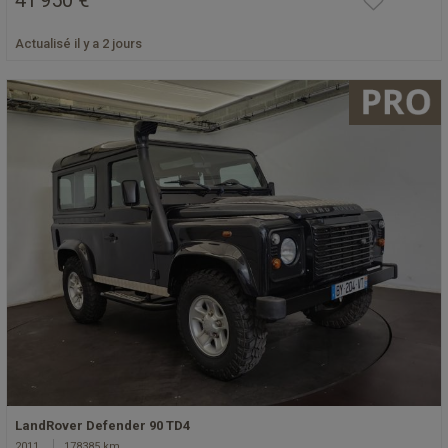
41 950 €
Actualisé il y a 2 jours
LandRover Defender 90 TD4
2011
178385 km