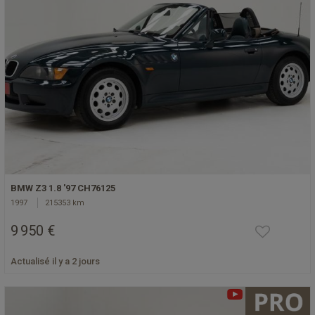
BMW Z3 1.8 '97 CH76125
1997
215353 km
9 950 €
Actualisé il y a 2 jours