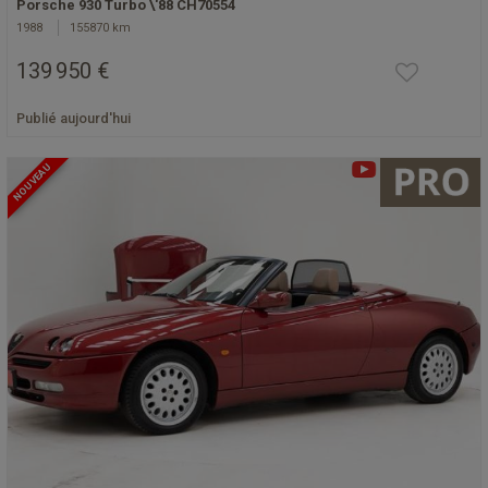
Porsche 930 Turbo \'88 CH70554
1988
155870 km
139 950 €
Publié aujourd'hui
NOUVEAU