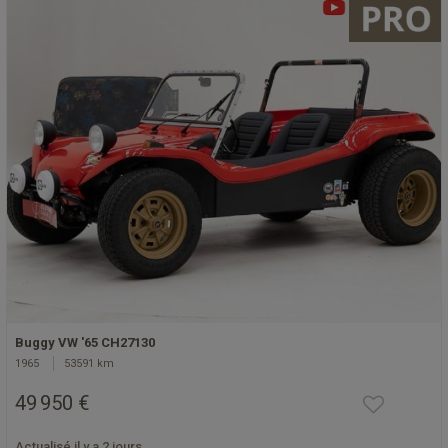
Buggy VW '65 CH27130
1965
53591 km
49 950 €
Actualisé il y a 2 jours