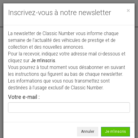
Toggle
×
Inscrivez-vous à notre newsletter
navigat
Annonce actualisée le 06/08/2026 ( il y a 2 jours )
La newsletter de Classic Number vous informe chaque
semaine de l’actualité des véhicules de prestige et de
LandRover Defender 90 TD4 2.4 \'2007
collection et des nouvelles annonces.
Pour la recevoir, indiquez votre adresse mail ci-dessous et
CH45064
cliquez sur
Je m'inscris
.
41 950 €
Vous pourrez à tout moment vous désabonner en suivant
les instructions qui figurent au bas de chaque newsletter.
2007
Berline
55 762 km
Les informations que vous nous transmettez sont
destinées à l’usage exclusif de Classic Number.
Votre e-mail :
Annuler
Je m'inscris