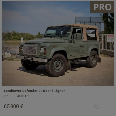
LandRover Defender 90 Baché Lignon
2015
70000 km
65 900 €