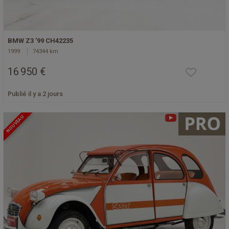
BMW Z3 '99 CH42235
1999
74344 km
16 950 €
Publié il y a 2 jours
NOUVEAU