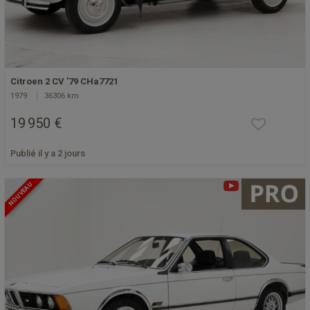
Citroen 2 CV '79 CHa7721
1979
36306 km
19 950 €
Publié il y a 2 jours
NOUVEAU