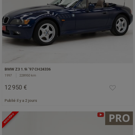
BMW Z3 1.9i '97 CH24336
1997
228950 km
12 950 €
Publié il y a 2 jours
NOUVEAU