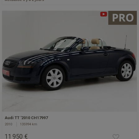
Audi TT '2010 CH17997
2010
135994 km
11 950 €