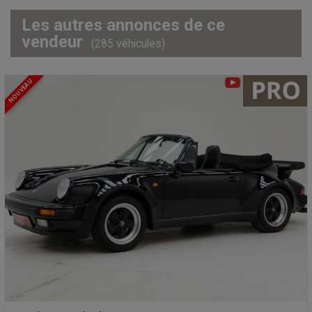
Les autres annonces de ce
vendeur
(285 véhicules)
NOUVEAU