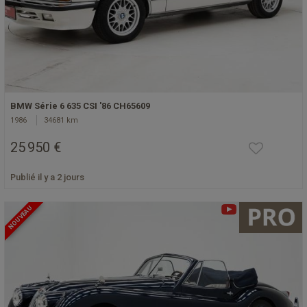
BMW Série 6 635 CSI '86 CH65609
1986
34681 km
25 950 €
Publié il y a 2 jours
NOUVEAU