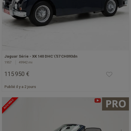
Jaguar Série - XK 140 DHC \'57 CH093dn
1957
49942 mi
115 950 €
Publié il y a 2 jours
NOUVEAU