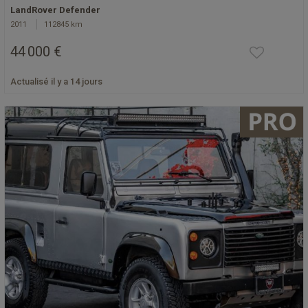
LandRover Defender
2011
112845 km
44 000 €
Actualisé il y a 14 jours