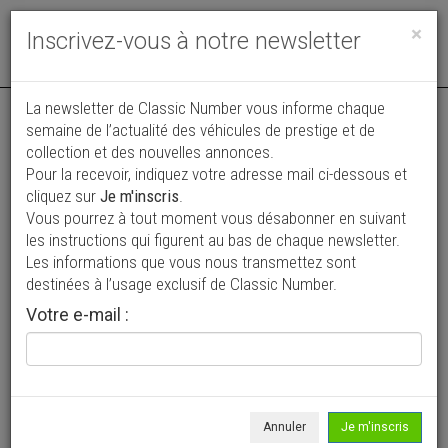
Toggle
×
Inscrivez-vous à notre newsletter
navigat
Annonce actualisée le 24/07/2026 ( il y a 14 jours )
La newsletter de Classic Number vous informe chaque
semaine de l’actualité des véhicules de prestige et de
Volkswagen Coccinelle Jean's
collection et des nouvelles annonces.
VENDUE
Pour la recevoir, indiquez votre adresse mail ci-dessous et
Prix sur demande
cliquez sur
Je m'inscris
.
Vous pourrez à tout moment vous désabonner en suivant
1974
Coupé
les instructions qui figurent au bas de chaque newsletter.
Les informations que vous nous transmettez sont
destinées à l’usage exclusif de Classic Number.
Votre e-mail :
Annuler
Je m'inscris