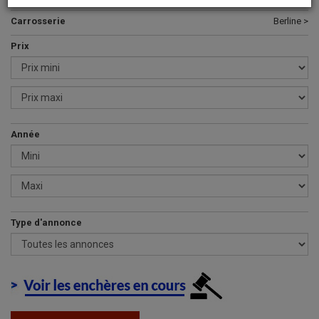
Carrosserie
Berline >
Prix
Année
Type d'annonce