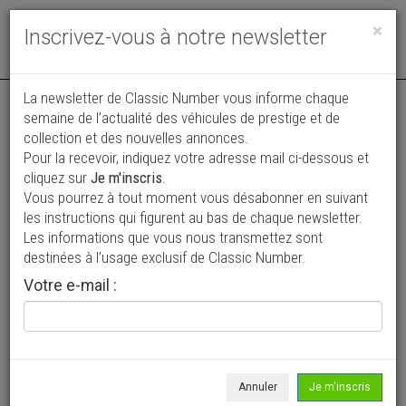
Toggle
×
Inscrivez-vous à notre newsletter
navigat
La newsletter de Classic Number vous informe chaque
semaine de l’actualité des véhicules de prestige et de
collection et des nouvelles annonces.
Pour la recevoir, indiquez votre adresse mail ci-dessous et
cliquez sur
Je m'inscris
.
Vous pourrez à tout moment vous désabonner en suivant
Vos annonces vues par
les instructions qui figurent au bas de chaque newsletter.
plus de 4 millions de collectionneurs
Les informations que vous nous transmettez sont
destinées à l’usage exclusif de Classic Number.
Ajouter une annonce
Votre e-mail :
> Rechercher un véhicule
Marque
Peugeot >
Annuler
Je m'inscris
Modèle
404 >