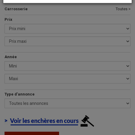
Carrosserie
Toutes >
Prix
Année
Type d'annonce