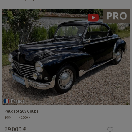
France
Peugeot 203 Coupé
1954
42000 km
69 000 €