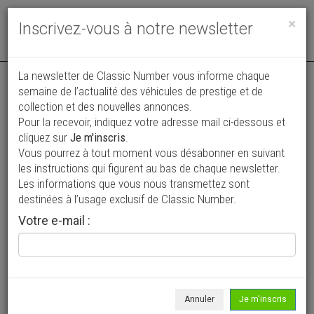
Toggle
×
Inscrivez-vous à notre newsletter
navigat
La newsletter de Classic Number vous informe chaque
semaine de l’actualité des véhicules de prestige et de
collection et des nouvelles annonces.
Pour la recevoir, indiquez votre adresse mail ci-dessous et
cliquez sur
Je m'inscris
.
Vous pourrez à tout moment vous désabonner en suivant
Vos annonces vues par
les instructions qui figurent au bas de chaque newsletter.
plus de 4 millions de collectionneurs
Les informations que vous nous transmettez sont
destinées à l’usage exclusif de Classic Number.
Ajouter une annonce
Votre e-mail :
> Rechercher un véhicule
Marque
Peugeot >
Annuler
Je m'inscris
Modèle
203 >