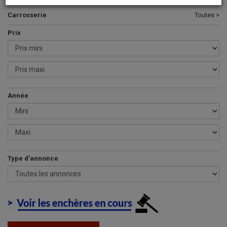
Carrosserie
Toutes >
Prix
Année
Type d'annonce