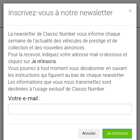
Toggle
×
Inscrivez-vous à notre newsletter
navigat
La newsletter de Classic Number vous informe chaque
semaine de l’actualité des véhicules de prestige et de
collection et des nouvelles annonces.
Pour la recevoir, indiquez votre adresse mail ci-dessous et
cliquez sur
Je m'inscris
.
Vous pourrez à tout moment vous désabonner en suivant
Vos annonces vues par
les instructions qui figurent au bas de chaque newsletter.
plus de 4 millions de collectionneurs
Les informations que vous nous transmettez sont
destinées à l’usage exclusif de Classic Number.
Ajouter une annonce
Votre e-mail :
> Rechercher un véhicule
Marque
Peugeot >
Annuler
Je m'inscris
Modèle
207 >