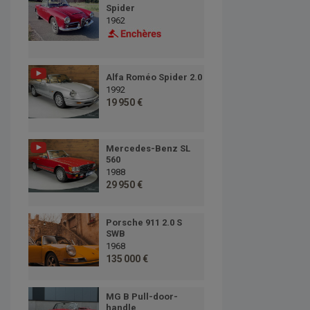
Spider
1962
Alfa Roméo Spider 2.0
1992
19 950 €
Mercedes-Benz SL
560
1988
29 950 €
Porsche 911 2.0 S
SWB
1968
135 000 €
MG B Pull-door-
handle