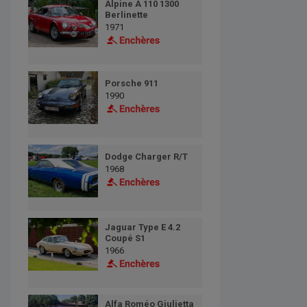
Alpine A 110 1300
Berlinette
1971
Porsche 911
1990
Dodge Charger R/T
1968
Jaguar Type E 4.2
Coupé S1
1966
Alfa Roméo Giulietta