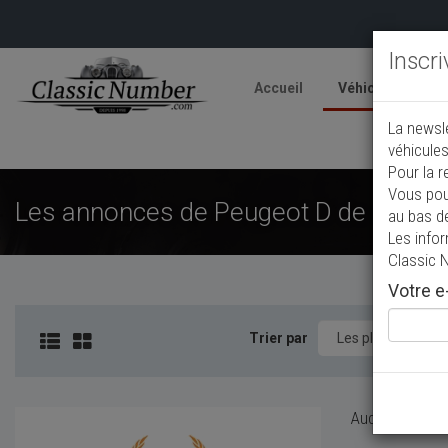
Inscr
Accueil
Véhicules
V
La newsl
A
véhicules
Pour la r
Vous pou
Les annonces de Peugeot D de collect
au bas d
Les info
Classic 
Votre e-
Trier par
Aucun véhicule