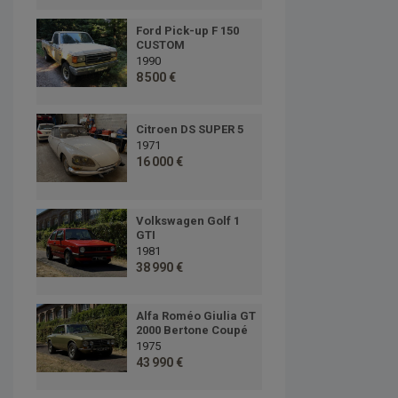
Ford Pick-up F 150
CUSTOM
1990
8 500 €
Citroen DS SUPER 5
1971
16 000 €
Volkswagen Golf 1
GTI
1981
38 990 €
Alfa Roméo Giulia GT
2000 Bertone Coupé
1975
43 990 €