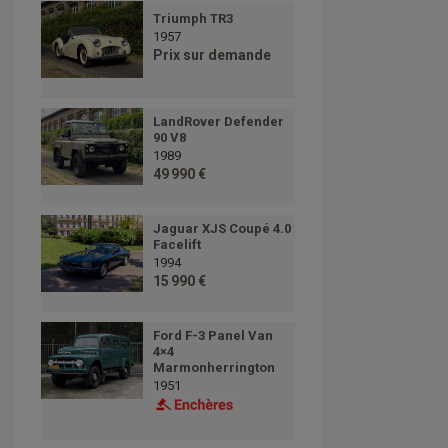
Triumph TR3
1957
Prix sur demande
LandRover Defender
90 V8
1989
49 990 €
Jaguar XJS Coupé 4.0
Facelift
1994
15 990 €
Ford F-3 Panel Van
4×4
Marmonherrington
1951