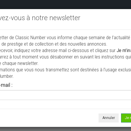
ivez-vous à notre newsletter
endre aux enchères
Annonceurs PRO
Annuaire des collec
etter de Classic Number vous informe chaque semaine de l’actualité
jouter une annonce
 de prestige et de collection et des nouvelles annonces.
ecevoir, indiquez votre adresse mail ci-dessous et cliquez sur
Je m'in
rrez à tout moment vous désabonner en suivant les instructions qui 
ion à vendre
e chaque newsletter.
rmations que vous nous transmettez sont destinées à l’usage exclusi
Number.
mail :
Annuler
Je 
 ne correspond à votre recherche, veuillez modifier vos critères de r