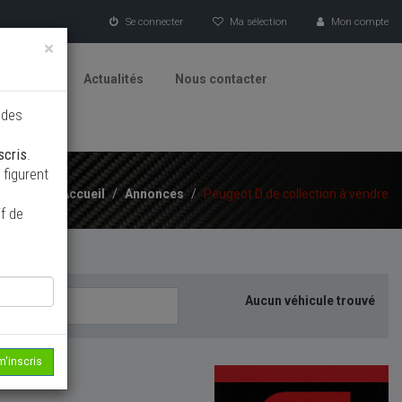
Se connecter
Ma sélection
Mon compte
×
tionneurs
Actualités
Nous contacter
 des
scris
.
figurent
Accueil
/
Annonces
/
Peugeot D de collection à vendre
f de
Aucun véhicule trouvé
m'inscris
echerche...