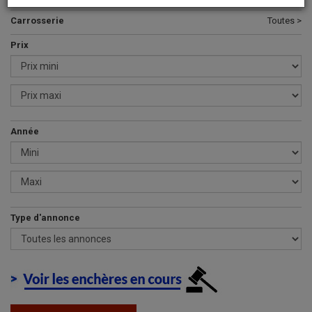
Carrosserie
Toutes >
Prix
Année
Type d'annonce