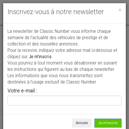
Toggle
×
Inscrivez-vous à notre newsletter
navigat
La newsletter de Classic Number vous informe chaque
semaine de l’actualité des véhicules de prestige et de
collection et des nouvelles annonces.
Pour la recevoir, indiquez votre adresse mail ci-dessous et
cliquez sur
Je m'inscris
.
Vous pourrez à tout moment vous désabonner en suivant
Vos annonces vues par
les instructions qui figurent au bas de chaque newsletter.
plus de 4 millions de collectionneurs
Les informations que vous nous transmettez sont
destinées à l’usage exclusif de Classic Number.
Ajouter une annonce
Votre e-mail :
> Rechercher un véhicule
Marque
Peugeot >
Annuler
Je m'inscris
Modèle
V2 >