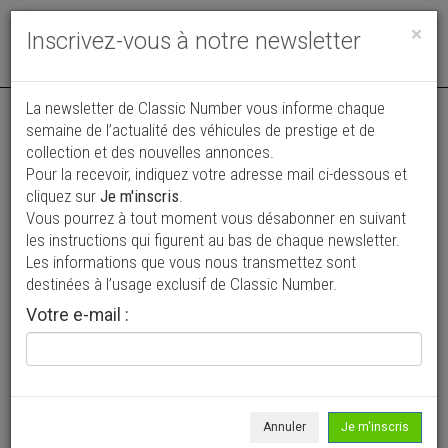
Toggle
×
Inscrivez-vous à notre newsletter
navigat
La newsletter de Classic Number vous informe chaque
semaine de l’actualité des véhicules de prestige et de
collection et des nouvelles annonces.
Pour la recevoir, indiquez votre adresse mail ci-dessous et
cliquez sur
Je m'inscris
.
Vous pourrez à tout moment vous désabonner en suivant
Vos annonces vues par
les instructions qui figurent au bas de chaque newsletter.
plus de 4 millions de collectionneurs
Les informations que vous nous transmettez sont
destinées à l’usage exclusif de Classic Number.
Ajouter une annonce
Votre e-mail :
> Rechercher un véhicule
Marque
Peugeot >
Annuler
Je m'inscris
Modèle
308 >