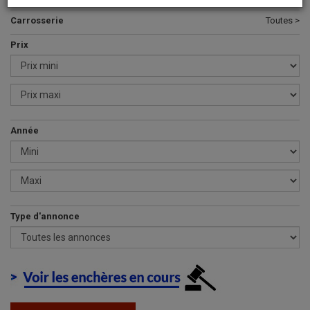
Carrosserie
Toutes >
Prix
Année
Type d'annonce