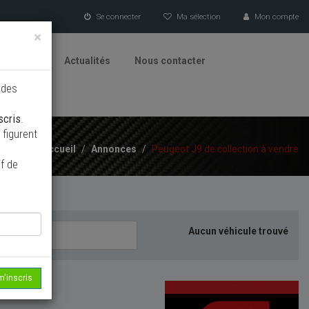
Se connecter
Ma sélection
Mon compte
×
tionneurs
Actualités
Nous contacter
 des
scris
.
figurent
Accueil
/
Annonces
/
Peugeot J9 de collection à vendre
f de
Aucun véhicule trouvé
m'inscris
echerche...