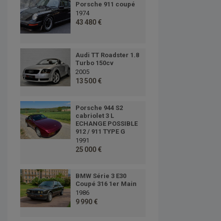
Porsche 911 coupé
1974
43 480 €
Audi TT Roadster 1.8
Turbo 150cv
2005
13 500 €
Porsche 944 S2
cabriolet 3 L
ECHANGE POSSIBLE
912 / 911 TYPE G
1991
25 000 €
BMW Série 3 E30
Coupé 316 1er Main
1986
9 990 €