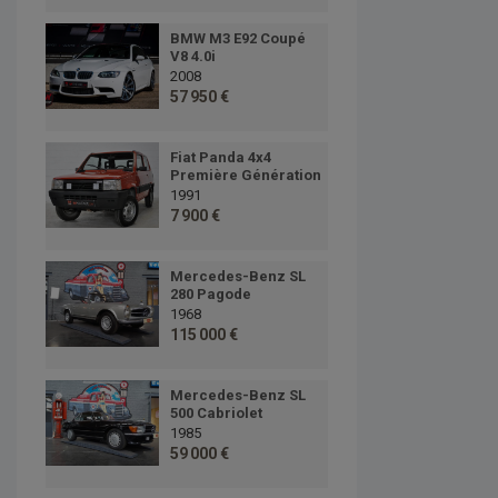
BMW M3 E92 Coupé
V8 4.0i
2008
57 950 €
Fiat Panda 4x4
Première Génération
1991
7 900 €
Mercedes-Benz SL
280 Pagode
1968
115 000 €
Mercedes-Benz SL
500 Cabriolet
1985
59 000 €