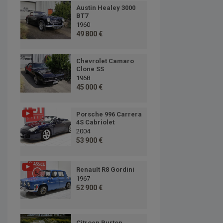
Austin Healey 3000
BT7
1960
49 800 €
Chevrolet Camaro
Clone SS
1968
45 000 €
Porsche 996 Carrera
4S Cabriolet
2004
53 900 €
Renault R8 Gordini
1967
52 900 €
Citroen Burton