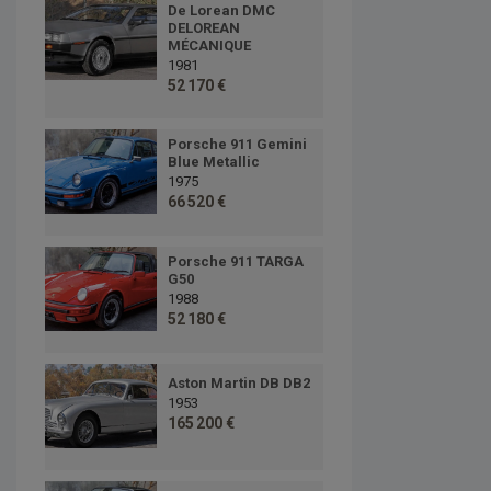
De Lorean DMC
DELOREAN
MÉCANIQUE
1981
52 170 €
Porsche 911 Gemini
Blue Metallic
1975
66 520 €
Porsche 911 TARGA
G50
1988
52 180 €
Aston Martin DB DB2
1953
165 200 €