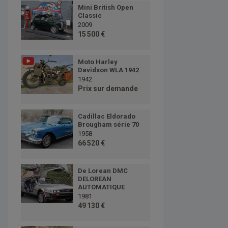
Mini British Open
Classic
2009
15 500 €
Moto Harley
Davidson WLA 1942
1942
Prix sur demande
Cadillac Eldorado
Brougham série 70
1958
66 520 €
De Lorean DMC
DELOREAN
AUTOMATIQUE
1981
49 130 €