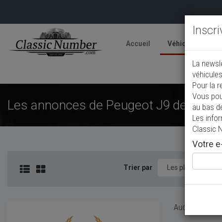
Inscr
Accueil
Véhicules
V
La newsl
A
véhicules
Pour la r
Vous pou
Les annonces de Peugeot J9 de collec
au bas d
Les info
Classic 
Votre e-
Trier par
Aucun véhicule