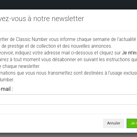
ivez-vous à notre newsletter
endre aux enchères
Annonceurs PRO
Annuaire des collec
etter de Classic Number vous informe chaque semaine de l’actualité
jouter une annonce
 de prestige et de collection et des nouvelles annonces.
ecevoir, indiquez votre adresse mail ci-dessous et cliquez sur
Je m'in
rrez à tout moment vous désabonner en suivant les instructions qui 
tion à vendre
e chaque newsletter.
rmations que vous nous transmettez sont destinées à l’usage exclusi
Number.
mail :
Annuler
Je 
 ne correspond à votre recherche, veuillez modifier vos critères de r