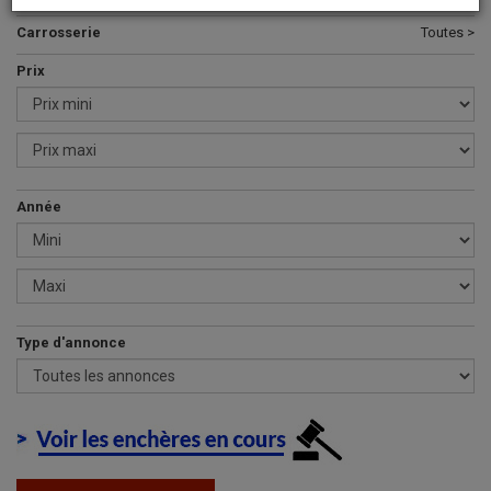
Carrosserie
Toutes >
Prix
Année
Type d'annonce