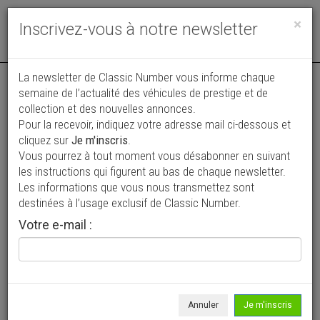
Toggle
×
Inscrivez-vous à notre newsletter
navigat
La newsletter de Classic Number vous informe chaque
semaine de l’actualité des véhicules de prestige et de
collection et des nouvelles annonces.
Pour la recevoir, indiquez votre adresse mail ci-dessous et
cliquez sur
Je m'inscris
.
Vous pourrez à tout moment vous désabonner en suivant
Vos annonces vues par
les instructions qui figurent au bas de chaque newsletter.
plus de 4 millions de collectionneurs
Les informations que vous nous transmettez sont
destinées à l’usage exclusif de Classic Number.
Ajouter une annonce
Votre e-mail :
> Rechercher un véhicule
Marque
Peugeot >
Annuler
Je m'inscris
Modèle
306 Cabriolet >