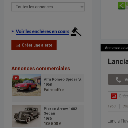
Créer une alerte
Annonce actual
Lancia
Annonces commerciales
Alfa Roméo Spider \\
1968
Faire offre
Créer 
1963
Co
Pierce Arrow 1602
Sedan
1936
Lancia Fla
105 500 €