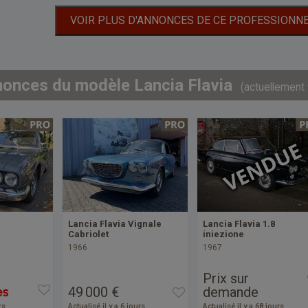
VOIR PLUS D'ANNONCES DE CE PROFESSIONN
nonces du modèle Lancia Flavia
(actuellement 
Lancia Flavia Vignale
Lancia Flavia 1.8
Cabriolet
iniezione
1966
1967
Prix sur
49 000 €
demande
rs
Actualisé il y a 6 jours
Actualisé il y a 68 jours