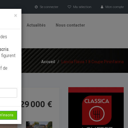
Se connecter
Ma sélection
Mon compte
×
tionneurs
Actualités
Nous contacter
 des
scris
.
figurent
Accueil
/
Lancia Flavia 1.8 Coupe Pininfarina
f de
29 000 €
m'inscris