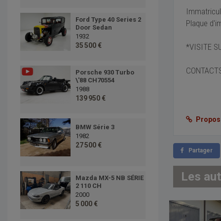
Immatricul
Ford Type 40 Series 2
Plaque d'i
Door Sedan
1932
35 500 €
*VISITE 
CONTACTS 
Porsche 930 Turbo
\'88 CH70554
1988
139 950 €
Proposer
BMW Série 3
1982
27 500 €
Partager
Les au
Mazda MX-5 NB SÉRIE
2 110 CH
2000
5 000 €