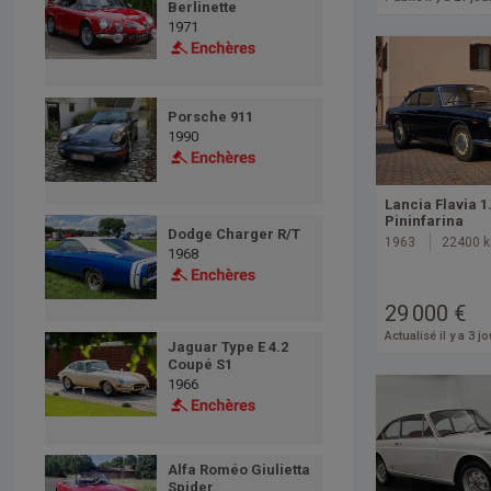
Berlinette
1971
Porsche 911
1990
Lancia Flavia 
Pininfarina
Dodge Charger R/T
1963
22400 
1968
29 000 €
Actualisé il y a 3 j
Jaguar Type E 4.2
Coupé S1
1966
Alfa Roméo Giulietta
Spider