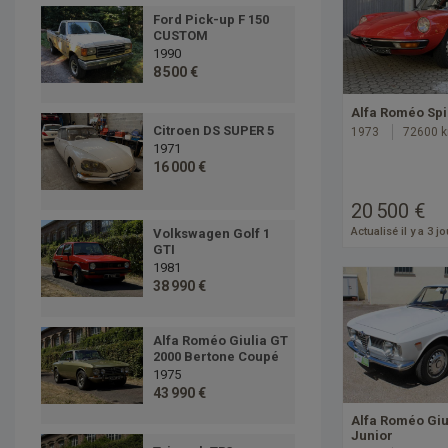
Ford Pick-up F 150
CUSTOM
1990
8 500 €
Alfa Roméo Spi
Citroen DS SUPER 5
1973
72600 
1971
16 000 €
20 500 €
Actualisé il y a 3 j
Volkswagen Golf 1
GTI
1981
38 990 €
Alfa Roméo Giulia GT
2000 Bertone Coupé
1975
43 990 €
Alfa Roméo Giu
Junior