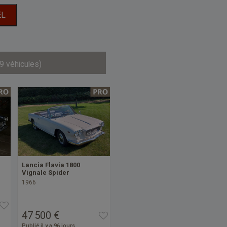
EL
9 véhicules)
Lancia Flavia 1800
Vignale Spider
1966
47 500 €
Publié il y a 96 jours