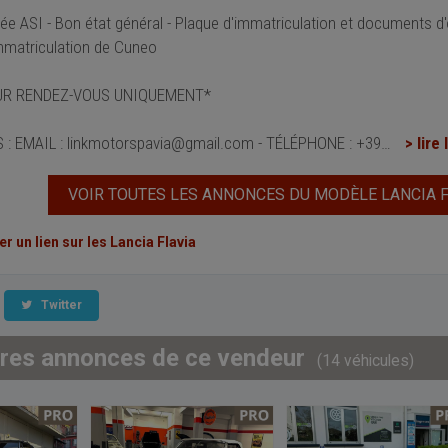
ée ASI - Bon état général - Plaque d'immatriculation et documents d'o
mmatriculation de Cuneo
SUR RENDEZ-VOUS UNIQUEMENT*
: EMAIL : linkmotorspavia@gmail.com - TÉLÉPHONE : +39
…
> lire 
VOIR TOUTES LES ANNONCES DU MODÈLE LANCIA F
 un lien sur les Lancia Flavia
Twitter
tres annonces de ce vendeur
(14 véhicules)