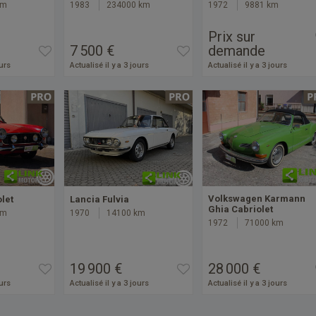
km
1983
234000 km
1972
9881 km
Prix sur
7 500 €
demande
ours
Actualisé il y a 3 jours
Actualisé il y a 3 jours
Volkswagen Karmann
olet
Lancia Fulvia
Ghia Cabriolet
km
1970
14100 km
1972
71000 km
19 900 €
28 000 €
ours
Actualisé il y a 3 jours
Actualisé il y a 3 jours