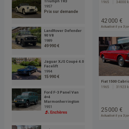
Triumph TR3
1965
34000 
1957
Prix sur demande
42 000 €
Actualisé il y a 3 j
LandRover Defender
90 V8
1989
49 990 €
Jaguar XJS Coupé 4.0
Facelift
1994
15 990 €
Fiat 1500 Cabri
1965
31923 
Ford F-3 Panel Van
4×4
Marmonherrington
1951
25 000 €
Actualisé il y a 3 j