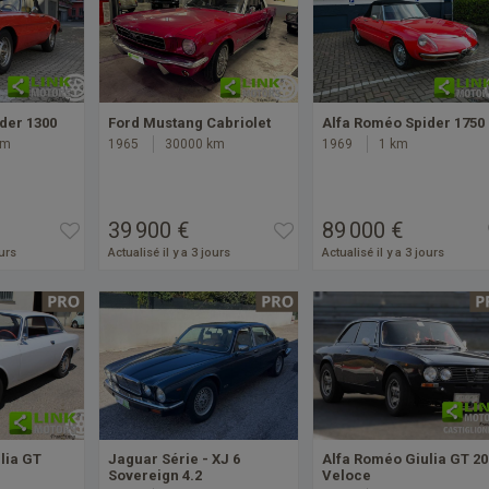
der 1300
Ford Mustang Cabriolet
Alfa Roméo Spider 1750
km
1965
30000 km
1969
1 km
39 900 €
89 000 €
ours
Actualisé il y a 3 jours
Actualisé il y a 3 jours
lia GT
Jaguar Série - XJ 6
Alfa Roméo Giulia GT 20
Sovereign 4.2
Veloce