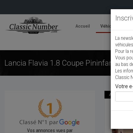
Inscr
Accueil
Véhicules
V
La newsl
A
véhicules
Pour la r
Vous pou
Lancia Flavia 1.8 Coupe Pininfarina
au bas d
Les info
Classic 
Votre e-
Annonce actual
Lancia
1963
Co
Vos annonces vues par