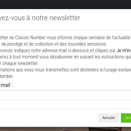
ivez-vous à notre newsletter
endre aux enchères
Annonceurs PRO
Annuaire des collec
etter de Classic Number vous informe chaque semaine de l’actualité
jouter une annonce
 de prestige et de collection et des nouvelles annonces.
ecevoir, indiquez votre adresse mail ci-dessous et cliquez sur
Je m'in
rrez à tout moment vous désabonner en suivant les instructions qui 
e chaque newsletter.
rmations que vous nous transmettez sont destinées à l’usage exclusi
Number.
mail :
isée le 06/08/2026 ( il y a 3 jours )
 Flavia 1.8 Coupe Pininfarina
upé
22 400 km
Annuler
Je 