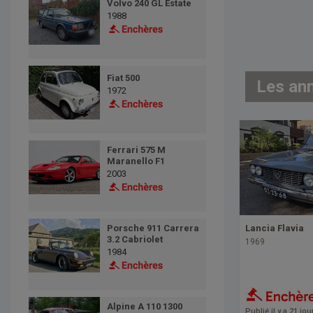
Volvo 240 GL Estate
1988
Fiat 500
Les an
1972
Ferrari 575 M
Maranello F1
2003
Porsche 911 Carrera
Lancia Flavia
3.2 Cabriolet
1969
1984
Alpine A 110 1300
Publié il y a 21 jou