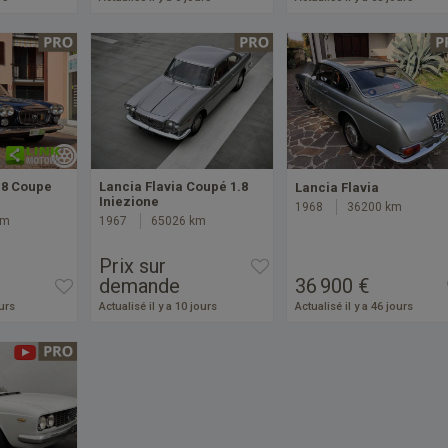
1.8 Coupe
Lancia Flavia Coupé 1.8
Lancia Flavia
Iniezione
1968
36200 km
km
1967
65026 km
Prix sur
demande
36 900 €
ours
Actualisé il y a 10 jours
Actualisé il y a 46 jours