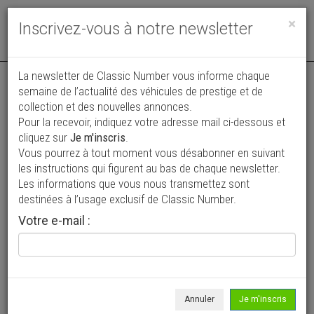
Toggle
×
Inscrivez-vous à notre newsletter
navigat
La newsletter de Classic Number vous informe chaque
semaine de l’actualité des véhicules de prestige et de
collection et des nouvelles annonces.
Pour la recevoir, indiquez votre adresse mail ci-dessous et
cliquez sur
Je m'inscris
.
Vous pourrez à tout moment vous désabonner en suivant
les instructions qui figurent au bas de chaque newsletter.
Les informations que vous nous transmettez sont
Alexandre Landre Beaune
destinées à l’usage exclusif de Classic Number.
Votre e-mail :
COTE-D'OR (21) - Beaune (21200)
17, rue de Chevignerot
+33 (0)7 44 95 81 85
Vente aux enchères --- AUTOMOBILE DE COLLECTION ---
Dimanche 19 juillet 2026 à partir de 14:00
Annuler
Je m'inscris