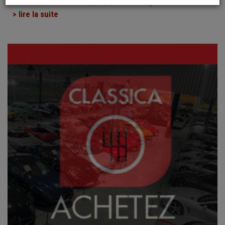
Alexandre Landre Beaune , 17, rue de Chevignerot 21200
…
> lire la suite