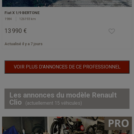
Fiat X 1/9 BERTONE
1984
126193 km
13 990 €
Actualisé il y a 7 jours
VOIR PLUS D'ANNONCES DE CE PROFESSIONNEL
Les annonces du modèle Renault
Clio
(actuellement 15 véhicules)