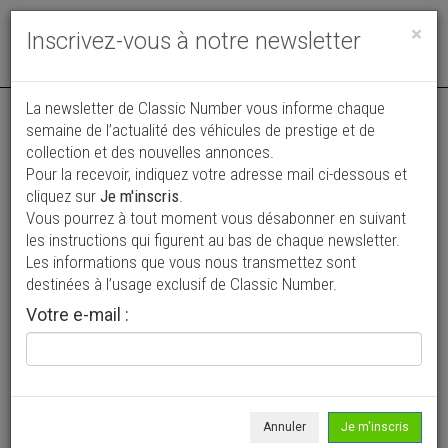
Toggle
×
Inscrivez-vous à notre newsletter
navigat
Annonce actualisée le 31/07/2026 ( il y a 7 jours )
La newsletter de Classic Number vous informe chaque
semaine de l’actualité des véhicules de prestige et de
Renault Clio 16s GrA 2.0 Williams
collection et des nouvelles annonces.
Pour la recevoir, indiquez votre adresse mail ci-dessous et
1 €
cliquez sur
Je m'inscris
.
Vous pourrez à tout moment vous désabonner en suivant
1992
Coupé
3 000 km
les instructions qui figurent au bas de chaque newsletter.
Les informations que vous nous transmettez sont
destinées à l’usage exclusif de Classic Number.
Votre e-mail :
Annuler
Je m'inscris