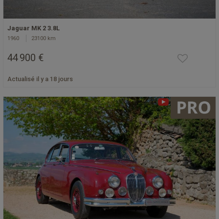
Jaguar MK 2 3.8L
1960
23100 km
44 900 €
Actualisé il y a 18 jours