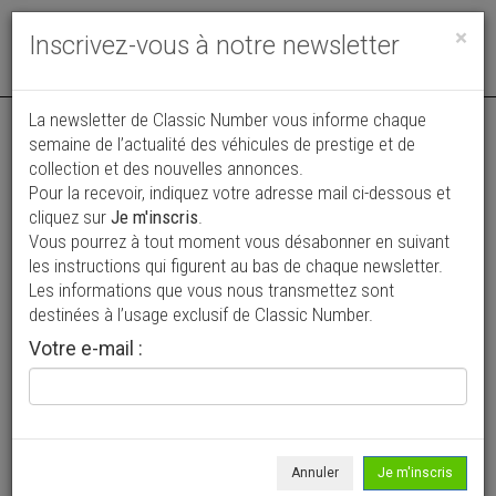
Toggle
×
Inscrivez-vous à notre newsletter
navigat
Annonce actualisée le 31/07/2026 ( il y a 7 jours )
La newsletter de Classic Number vous informe chaque
semaine de l’actualité des véhicules de prestige et de
Jaguar MK 2 3.8 overdrive
collection et des nouvelles annonces.
Pour la recevoir, indiquez votre adresse mail ci-dessous et
15 000 €
cliquez sur
Je m'inscris
.
Vous pourrez à tout moment vous désabonner en suivant
1961
Berline
29 022 km
les instructions qui figurent au bas de chaque newsletter.
Les informations que vous nous transmettez sont
destinées à l’usage exclusif de Classic Number.
Votre e-mail :
Annuler
Je m'inscris