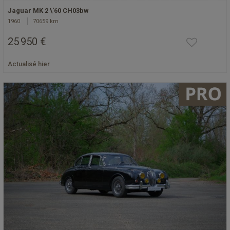
Jaguar MK 2 \'60 CH03bw
1960
70659 km
25 950 €
Actualisé hier