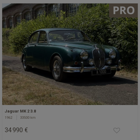
Jaguar MK 2 3.8
1962
33500 km
34 990 €