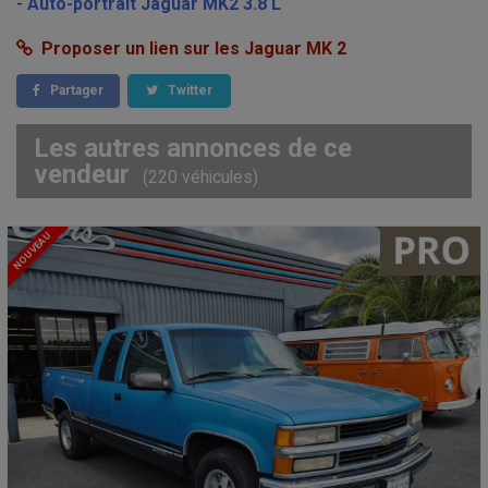
-
Auto-portrait Jaguar MK2 3.8 L
Proposer un lien sur les Jaguar MK 2
Partager
Twitter
Les autres annonces de ce
vendeur
(220 véhicules)
NOUVEAU