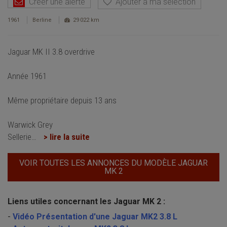
Créer une alerte
Ajouter à ma sélection
1961
Berline
29 022 km
Jaguar MK II 3.8 overdrive
Année 1961
Même propriétaire depuis 13 ans
Warwick Grey
Sellerie
…
> lire la suite
VOIR TOUTES LES ANNONCES DU MODÈLE JAGUAR
MK 2
Liens utiles concernant les Jaguar MK 2 :
-
Vidéo Présentation d'une Jaguar MK2 3.8 L