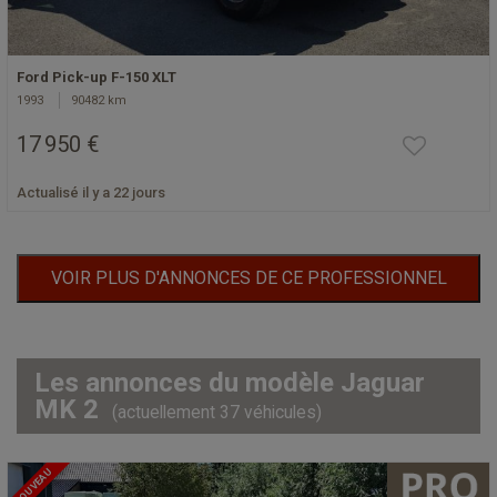
Ford Pick-up F-150 XLT
1993
90482 km
17 950 €
Actualisé il y a 22 jours
VOIR PLUS D'ANNONCES DE CE PROFESSIONNEL
Les annonces du modèle Jaguar
MK 2
(actuellement 37 véhicules)
NOUVEAU