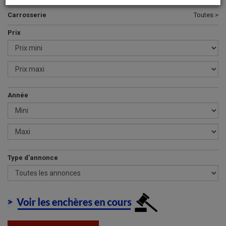
Carrosserie
Toutes >
Prix
Année
Type d'annonce