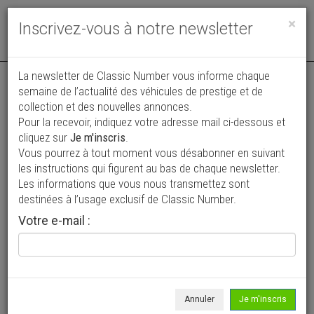
Toggle
×
Inscrivez-vous à notre newsletter
navigat
La newsletter de Classic Number vous informe chaque
semaine de l’actualité des véhicules de prestige et de
collection et des nouvelles annonces.
Pour la recevoir, indiquez votre adresse mail ci-dessous et
cliquez sur
Je m'inscris
.
Vous pourrez à tout moment vous désabonner en suivant
Vos annonces vues par
les instructions qui figurent au bas de chaque newsletter.
plus de 4 millions de collectionneurs
Les informations que vous nous transmettez sont
destinées à l’usage exclusif de Classic Number.
Ajouter une annonce
Votre e-mail :
> Rechercher un véhicule
Marque
AMC >
Annuler
Je m'inscris
Modèle
Javelin >