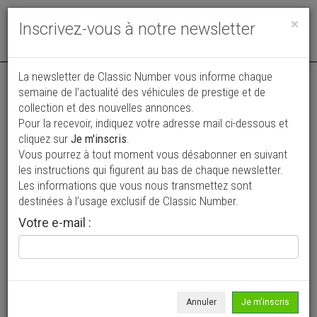
Toggle
×
Inscrivez-vous à notre newsletter
navigat
Annonce actualisée le 31/07/2026 ( il y a 7 jours )
La newsletter de Classic Number vous informe chaque
semaine de l’actualité des véhicules de prestige et de
Auburn Boattail Speedster replica
collection et des nouvelles annonces.
Pour la recevoir, indiquez votre adresse mail ci-dessous et
89 900 €
cliquez sur
Je m'inscris
.
Vous pourrez à tout moment vous désabonner en suivant
1970
Cabriolet / roadster
3 044 mi
les instructions qui figurent au bas de chaque newsletter.
Les informations que vous nous transmettez sont
destinées à l’usage exclusif de Classic Number.
Votre e-mail :
Annuler
Je m'inscris