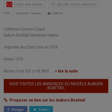
Créer une alerte
Ajouter à ma sélection
1970
Cabriolet / roadster
3 044 mi
California Custom Coach
Auburn Boattail Speedster replica
Importée des Etats Unis en 2018
Année 1970
Moteur Ford 351 ci V8 5800
…
> lire la suite
VOIR TOUTES LES ANNONCES DU MODÈLE AUBURN
BOATTAIL
Proposer un lien sur les Auburn Boattail
Partager
Twitter