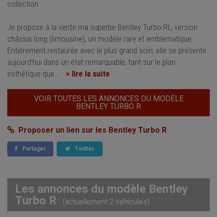
collection
Je propose à la vente ma superbe Bentley Turbo RL, version
châssis long (limousine), un modèle rare et emblématique.
Entièrement restaurée avec le plus grand soin, elle se présente
aujourd’hui dans un état remarquable, tant sur le plan
esthétique que
…
> lire la suite
VOIR TOUTES LES ANNONCES DU MODÈLE
BENTLEY TURBO R
Proposer un lien sur les Bentley Turbo R
Partager
Twitter
Les annonces du modèle Bentley
Turbo R
(actuellement 2 véhicules)