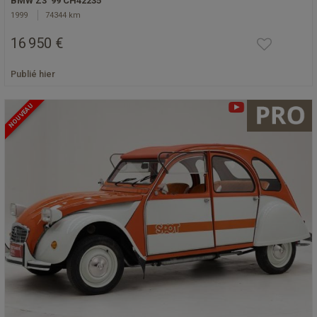
BMW Z3 '99 CH42235
1999
74344 km
16 950 €
Publié hier
NOUVEAU