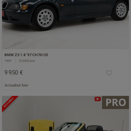
BMW Z3 1.8 '97 CH76125
1997
215353 km
9 950 €
Actualisé hier
NOUVEAU