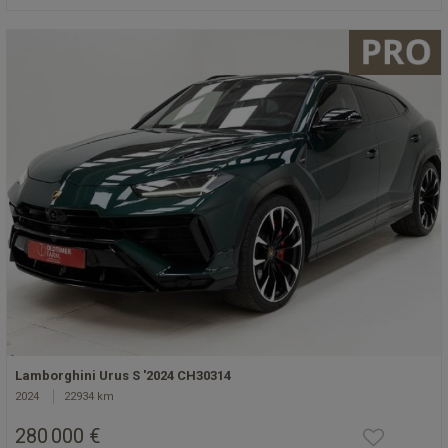
Lamborghini Urus S '2024 CH30314
2024
22934 km
280 000 €