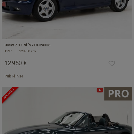
BMW Z3 1.9i '97 CH24336
1997
228950 km
12 950 €
Publié hier
NOUVEAU