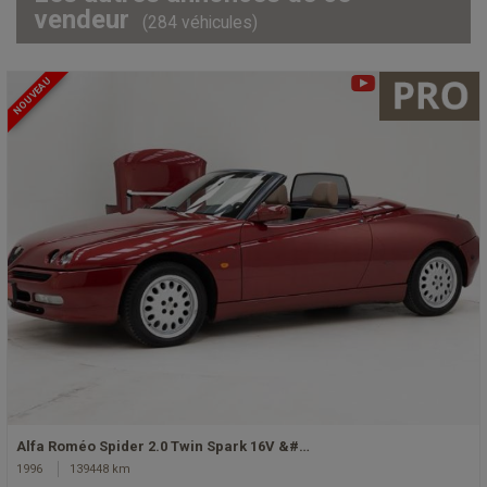
vendeur
(284 véhicules)
NOUVEAU
Alfa Roméo Spider 2.0 Twin Spark 16V &#…
1996
139448 km