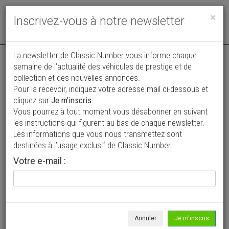
Toggle
×
Inscrivez-vous à notre newsletter
navigat
Annonce actualisée le 06/08/2026 ( hier )
La newsletter de Classic Number vous informe chaque
semaine de l’actualité des véhicules de prestige et de
Bitter SC \'87 CH60559
collection et des nouvelles annonces.
Pour la recevoir, indiquez votre adresse mail ci-dessous et
40 950 €
cliquez sur
Je m'inscris
.
Vous pourrez à tout moment vous désabonner en suivant
1987
Coupé
60 957 km
les instructions qui figurent au bas de chaque newsletter.
Les informations que vous nous transmettez sont
destinées à l’usage exclusif de Classic Number.
Votre e-mail :
Annuler
Je m'inscris