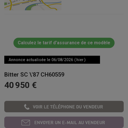
Calculez le tarif d'assurance de ce modèle
Annonce actualisée le 06/08/2026 ( hier )
Bitter SC \'87 CH60559
40 950 €