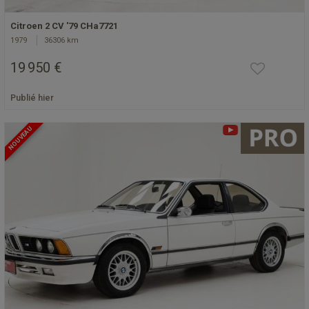
Citroen 2 CV '79 CHa7721
1979
36306 km
19 950 €
Publié hier
NOUVEAU