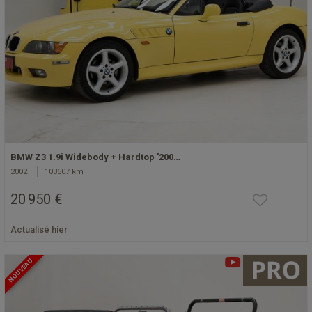
BMW Z3 1.9i Widebody + Hardtop '200…
2002
103507 km
20 950 €
Actualisé hier
NOUVEAU