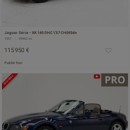
Jaguar Série - XK 140 DHC \'57 CH093dn
1957
49942 mi
115 950 €
Publié hier
NOUVEAU