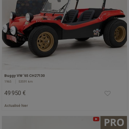
Buggy VW '65 CH27130
1965
53591 km
49 950 €
Actualisé hier