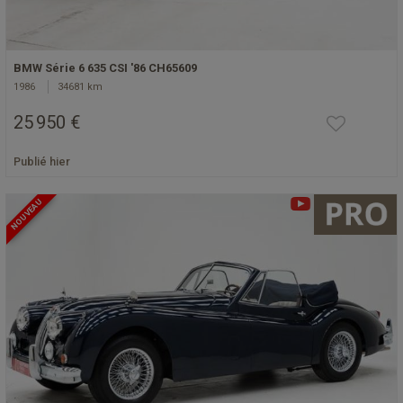
BMW Série 6 635 CSI '86 CH65609
1986
34681 km
25 950 €
Publié hier
NOUVEAU