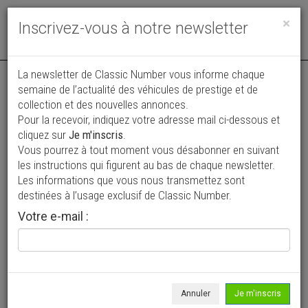
Toggle
×
Inscrivez-vous à notre newsletter
navigat
Annonce actualisée le 02/08/2026 ( il y a 6 jours )
La newsletter de Classic Number vous informe chaque
semaine de l’actualité des véhicules de prestige et de
Borgward Isabella Sport Coupe
collection et des nouvelles annonces.
Pour la recevoir, indiquez votre adresse mail ci-dessous et
30 000 €
cliquez sur
Je m'inscris
.
Vous pourrez à tout moment vous désabonner en suivant
1960
Coupé
87 901 mi
les instructions qui figurent au bas de chaque newsletter.
Les informations que vous nous transmettez sont
destinées à l’usage exclusif de Classic Number.
Votre e-mail :
Annuler
Je m'inscris