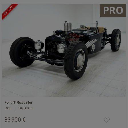
NOUVEAU
Ford T Roadster
1923
104000 mi
33 900 €