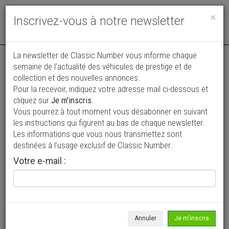
Toggle
×
Inscrivez-vous à notre newsletter
navigat
La newsletter de Classic Number vous informe chaque
semaine de l’actualité des véhicules de prestige et de
collection et des nouvelles annonces.
Pour la recevoir, indiquez votre adresse mail ci-dessous et
cliquez sur
Je m'inscris
.
Vous pourrez à tout moment vous désabonner en suivant
Vos annonces vues par
les instructions qui figurent au bas de chaque newsletter.
plus de 4 millions de collectionneurs
Les informations que vous nous transmettez sont
destinées à l’usage exclusif de Classic Number.
Ajouter une annonce
Votre e-mail :
> Rechercher un véhicule
Marque
Jaguar >
Annuler
Je m'inscris
Modèle
Série - XJ >