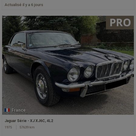
Actualisé il y a 6 jours
France
Jaguar Série - XJ XJ6C, 4L2
1975
57639 km