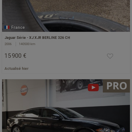
France
Jaguar Série - XJ XJR BERLINE 326 CH
2006
140500 km
15 900 €
Actualisé hier