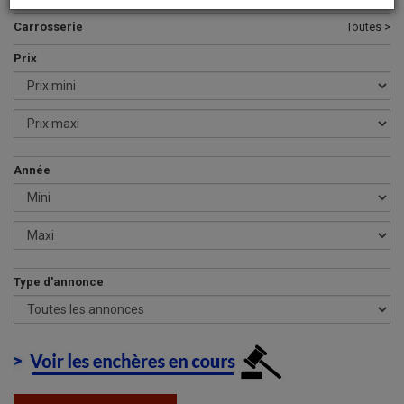
Carrosserie
Toutes >
Prix
Année
Type d'annonce