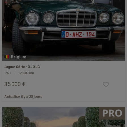
Belgium
Jaguar Série - XJ XJC
1977
125500 km
35 000 €
Actualisé il y a 23 jours