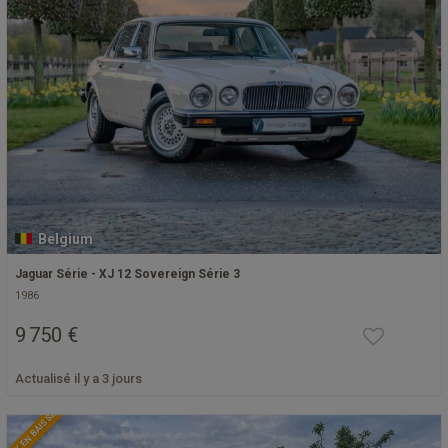
Belgium
Jaguar Série - XJ 12 Sovereign Série 3
1986
9 750 €
Actualisé il y a 3 jours
PRIX EN BAISSE