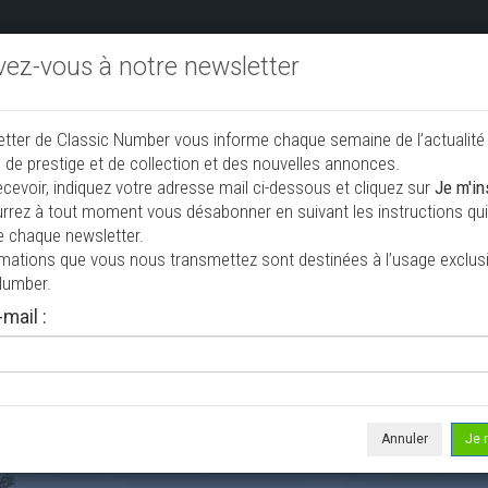
ivez-vous à notre newsletter
endre aux enchères
Annonceurs PRO
Annuaire des collec
etter de Classic Number vous informe chaque semaine de l’actualité
jouter une annonce
 de prestige et de collection et des nouvelles annonces.
ecevoir, indiquez votre adresse mail ci-dessous et cliquez sur
Je m'in
rrez à tout moment vous désabonner en suivant les instructions qui 
e chaque newsletter.
rmations que vous nous transmettez sont destinées à l’usage exclusi
Number.
mail :
e le 08/07/2026 ( il y a 29 jours )
over Range Rover LSE
 4
279 500 km
Annuler
Je 