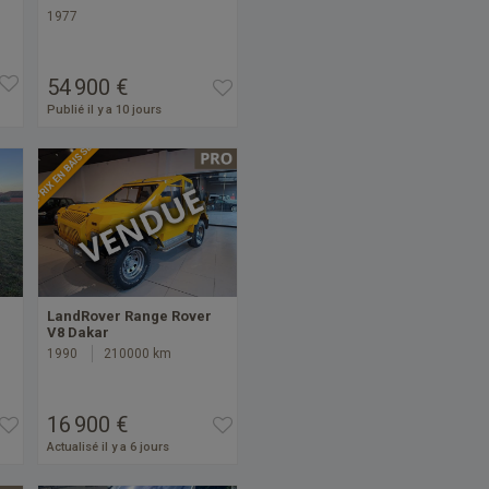
1977
54 900 €
Publié il y a 10 jours
PRIX EN BAISSE
LandRover Range Rover
V8 Dakar
1990
210000 km
16 900 €
Actualisé il y a 6 jours