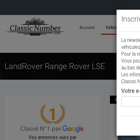
Inscr
Accueil
Véhicules
V
La newsl
A
véhicules
Pour la r
Vous pou
LandRover Range Rover LSE
au bas d
Les info
Classic 
Votre e-
Annonce publié
LandR
1995
4 x
Vos annonces vues par