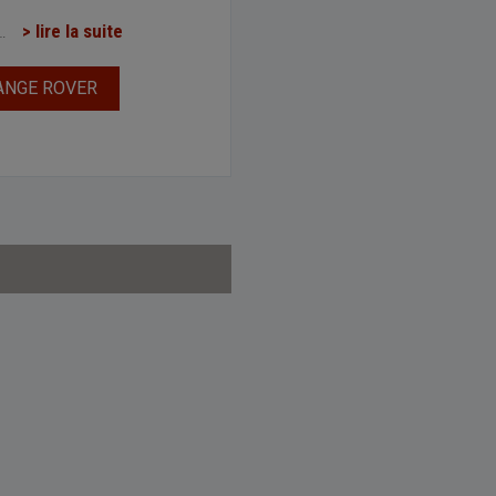
…
> lire la suite
ANGE ROVER