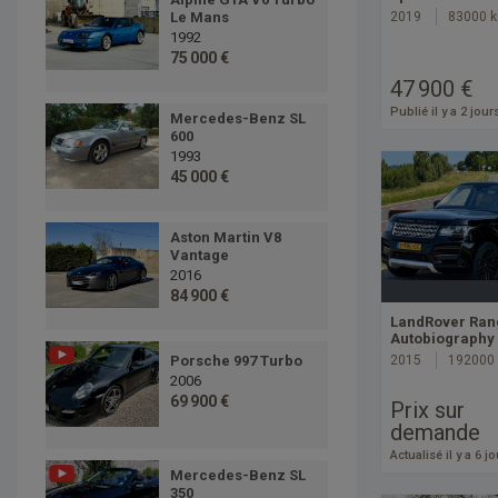
Le Mans
2019
83000 
1992
75 000 €
47 900 €
Publié il y a 2 jour
Mercedes-Benz SL
600
1993
45 000 €
Aston Martin V8
Vantage
2016
84 900 €
LandRover Ran
Autobiography
Porsche 997 Turbo
2015
192000
2006
69 900 €
Prix sur
demande
Actualisé il y a 6 j
Mercedes-Benz SL
350