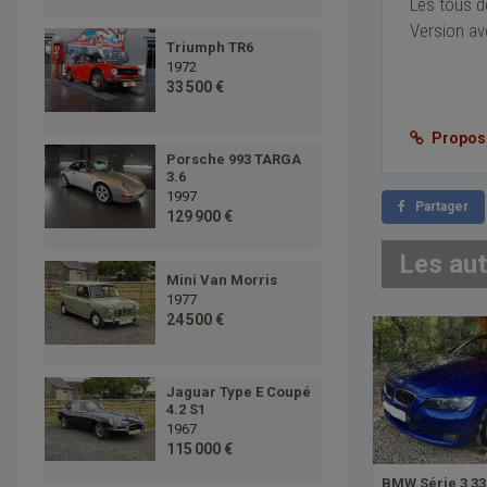
Les tous d
Version ave
Triumph TR6
1972
33 500 €
Proposer
Porsche 993 TARGA
3.6
1997
Partager
129 900 €
Les au
Mini Van Morris
1977
24 500 €
Jaguar Type E Coupé
4.2 S1
1967
115 000 €
BMW Série 3 33