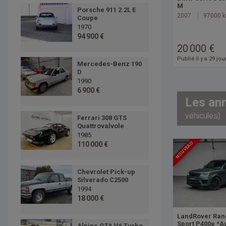
M
Porsche 911 2.2L E
2007
97000 
Coupe
1970
94 900 €
20 000 €
Publié il y a 29 jou
Mercedes-Benz 190
D
1990
6 900 €
Les an
véhicules)
Ferrari 308 GTS
Quattrovalvole
1985
NOUVEAU
110 000 €
Chevrolet Pick-up
Silverado C2500
1994
18 000 €
LandRover Ran
Sport P400e *A
Alpine GTA V6 Turbo