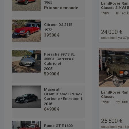
1965
LandRover Ran
Prix sur demande
Classic 3.9 V8 
1989
81162 
Citroen DS 21 IE
1972
24 000 €
39 500 €
Actualisé il y a 37 
Porsche 997 3.8L
355CH Carrera S
Cabriolet
2005
59 900 €
Maserati
LandRover Ran
Granturismo S *Pack
Classic
Carbone / Entretien 1
1990
221000
2016
64 900 €
25 500 €
Puma GT E 1600
Actualisé il y a 16 