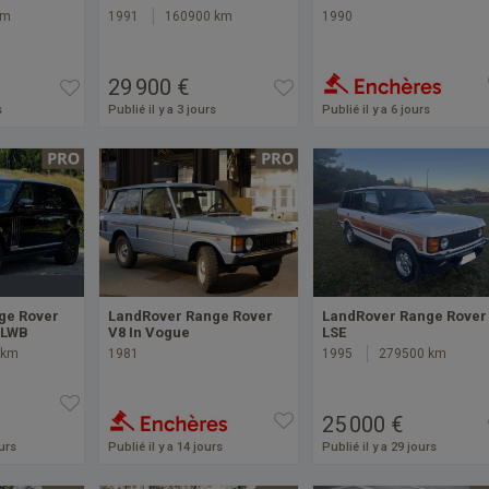
km
1991
160900 km
1990
29 900 €
s
Publié il y a 3 jours
Publié il y a 6 jours
ge Rover
LandRover Range Rover
LandRover Range Rover
 LWB
V8 In Vogue
LSE
 km
1981
1995
279500 km
25 000 €
ours
Publié il y a 14 jours
Publié il y a 29 jours