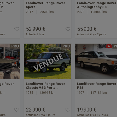
ge Rover
LandRover Range Rover
LandRover Range Rover
5 P…
Sport
Autobiography 3.0 …
km
2017
99500 km
2020
108000 km
52 990 €
55 900 €
jours
Actualisé hier
Actualisé il y a 2 jours
ge Rover
LandRover Range Rover
LandRover Range Rover
Classic V8 3 Porte…
P38
 km
1985
130913 km
1997
117181 km
22 990 €
19 900 €
jours
Actualisé il y a 5 jours
Actualisé il y a 19 jours