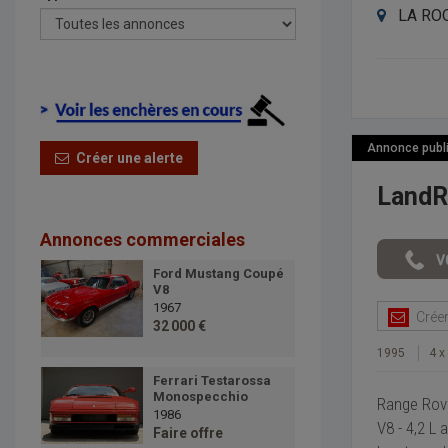
LA ROQ
Annonce publié
Créer une alerte
LandR
Annonces commerciales
Ford Mustang Coupé
V8
1967
Créer 
32 000 €
1995
4 x
Ferrari Testarossa
Monospecchio
Range Rove
1986
V8 - 4,2 L
Faire offre