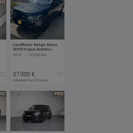
LandRover Range Rover
SDV8 Vogue Autobio…
2014
152200 km
37 000 €
Actualisé il y a 12 jours