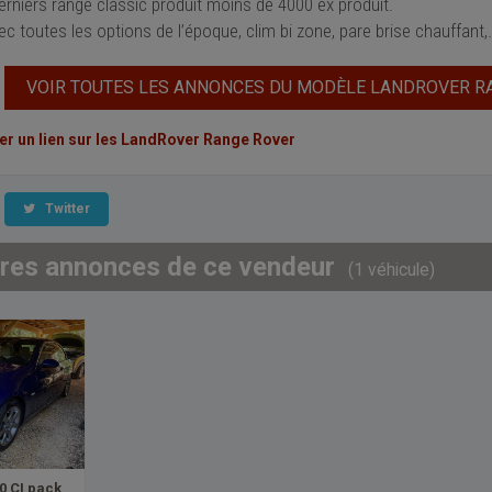
erniers range classic produit moins de 4000 ex produit.
c toutes les options de l’époque, clim bi zone, pare brise chauffant,
VOIR TOUTES LES ANNONCES DU MODÈLE LANDROVER R
 un lien sur les LandRover Range Rover
Twitter
tres annonces de ce vendeur
(1 véhicule)
0 CI pack