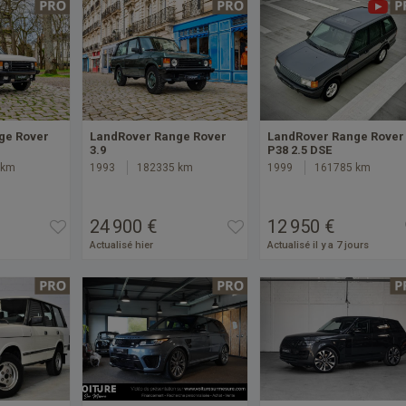
ge Rover
LandRover Range Rover
LandRover Range Rover
3.9
P38 2.5 DSE
 km
1993
182335 km
1999
161785 km
24 900 €
12 950 €
Actualisé hier
Actualisé il y a 7 jours