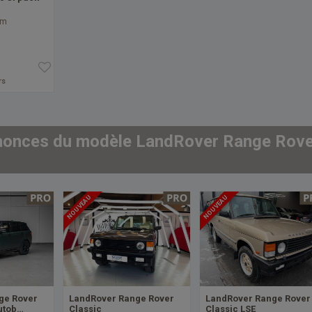
km
rs
nonces du modèle LandRover Range Rov
NOUVEAU
NOUVEAU
ge Rover
LandRover Range Rover
LandRover Range Rover
utob…
Classic
Classic LSE