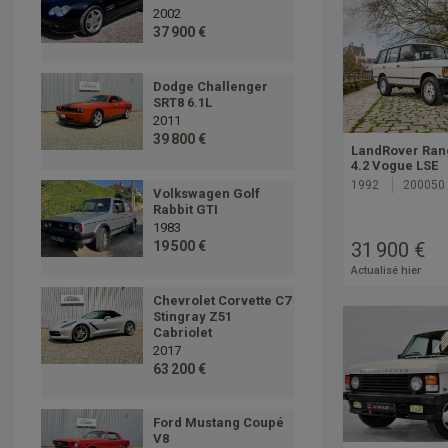
2002
37 900 €
Dodge Challenger
SRT8 6.1L
2011
39 800 €
LandRover Ran
4.2 Vogue LSE
1992
200050
Volkswagen Golf
Rabbit GTI
1983
31 900 €
19 500 €
Actualisé hier
Chevrolet Corvette C7
Stingray Z51
Cabriolet
2017
63 200 €
Ford Mustang Coupé
V8