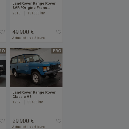
LandRover Range Rover
SVR *Origine Franc…
2016
131000 km
49 900 €
Actualisé il y a 2 jours
LandRover Range Rover
Classic V8
1982
88408 km
29 900 €
Actualisé il y a 6 jours