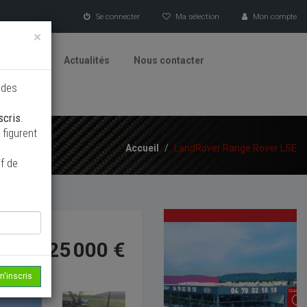
Se connecter
Ma sélection
Mon compte
×
tionneurs
Actualités
Nous contacter
 des
scris
.
figurent
Accueil
/
LandRover Range Rover LSE
f de
25 000 €
m'inscris