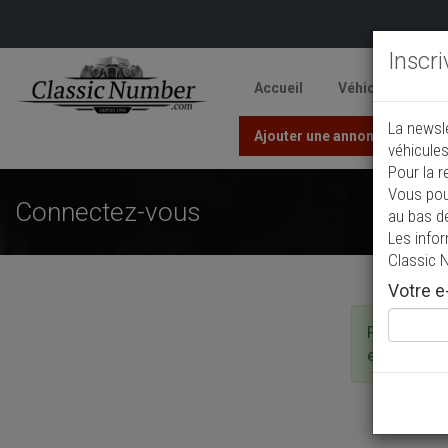
Inscr
Accueil
Véhicules
V
La newsl
Ajouter une annonce
véhicules
Pour la r
Vous pou
Connectez-vous
au bas d
Les info
Classic 
Votre e-
Pour créer 
encore de