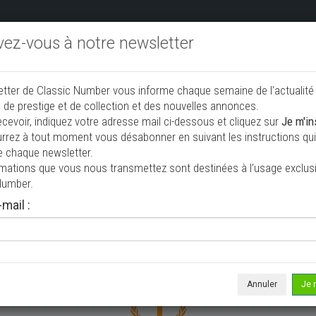
ivez-vous à notre newsletter
endre aux enchères
Annonceurs PRO
Annuaire des collec
etter de Classic Number vous informe chaque semaine de l’actualité
 de prestige et de collection et des nouvelles annonces.
ecevoir, indiquez votre adresse mail ci-dessous et cliquez sur
Je m'in
rrez à tout moment vous désabonner en suivant les instructions qui 
e chaque newsletter.
rmations que vous nous transmettez sont destinées à l’usage exclusi
Number.
mail :
une annonce sur notre site, vous devez être identifié. Si vou
 compte,
inscrivez-vous
.
Annuler
Je 