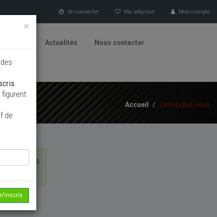
Se connecter
Ma sélection
Mon compte
×
tionneurs
Actualités
Nous contacter
 des
scris
.
figurent
Accueil
/
Connectez-vous
f de
s n'avez pas
m'inscris