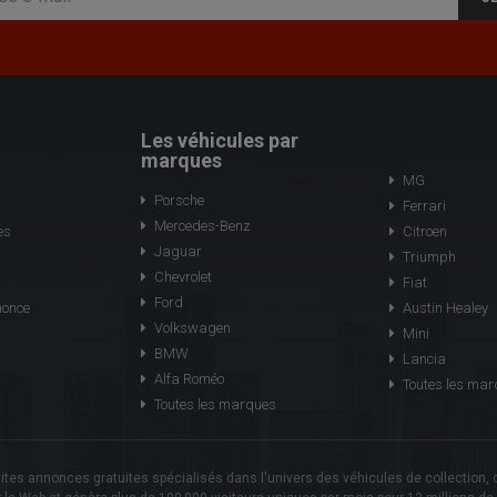
Les véhicules par
marques
MG
Porsche
Ferrari
Mercedes-Benz
es
Citroen
Jaguar
Triumph
Chevrolet
Fiat
Ford
nonce
Austin Healey
Volkswagen
Mini
BMW
Lancia
Alfa Roméo
Toutes les ma
Toutes les marques
tes annonces gratuites spécialisés dans l'univers des véhicules de collection, de 