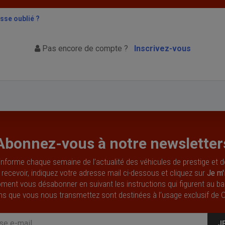
sse oublié ?
Pas encore de compte ?
Inscrivez-vous
Abonnez-vous à notre newsletter
nforme chaque semaine de l’actualité des véhicules de prestige et d
 recevoir, indiquez votre adresse mail ci-dessous et cliquez sur
Je m'
ment vous désabonner en suivant les instructions qui figurent au ba
ns que vous nous transmettez sont destinées à l’usage exclusif de 
J