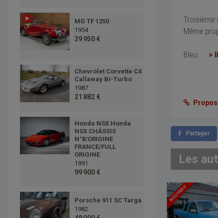
Troisième
MG TF 1250
Même propr
1954
39 950 €
Bleu
…
> l
Chevrolet Corvette C4
Callaway Bi-Turbo
1987
21 882 €
Proposer
Honda NSX Honda
NSX CHÂSSIS
Partager
N°8/ORIGINE
FRANCE/FULL
ORIGINE
Les au
1991
99 900 €
NOUVEAU
Porsche 911 SC Targa
1982