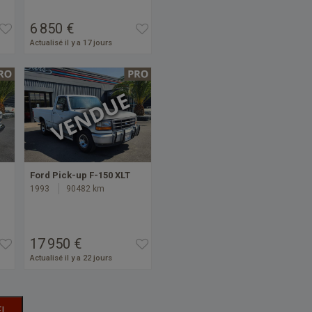
6 850 €
Actualisé il y a 17 jours
Ford Pick-up F-150 XLT
1993
90482 km
17 950 €
Actualisé il y a 22 jours
EL