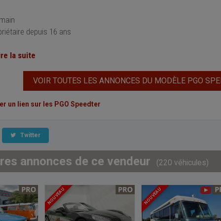
 main
iétaire depuis 16 ans
ire la suite
VOIR TOUTES LES ANNONCES DU MODÈLE PGO SP
 un lien sur les PGO Speedter
Twitter
tres annonces de ce vendeur
(220 véhicules)
NOUVEAU
NOUVEAU