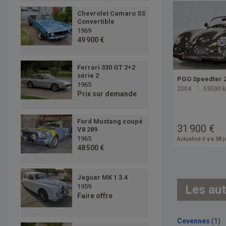
Chevrolet Camaro SS
Convertible
1969
49 900 €
Ferrari 330 GT 2+2
série 2
PGO Speedter 
1965
2004
53000 
Prix sur demande
Ford Mustang coupé
31 900 €
V8 289
1965
Actualisé il y a 38 
48 500 €
Jaguar MK 1 3.4
Les aut
1959
Faire offre
Cevennes
(1)