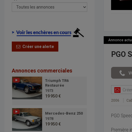
Annonce actual
Créer une alerte
PGO S
Annonces commerciales
Triumph TR6
Restaurée
Créer 
1973
19 950 €
2006
Cab
Mercedes-Benz 250
PGO Speed
1978
19 950 €
Première i