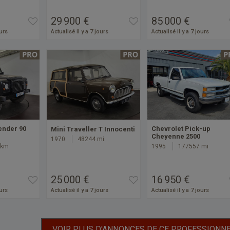
29 900 €
85 000 €
ours
Actualisé il y a 7 jours
Actualisé il y a 7 jours
ender 90
Chevrolet Pick-up
Mini Traveller T Innocenti
Cheyenne 2500
1970
48244 mi
 km
1995
177557 mi
25 000 €
16 950 €
ours
Actualisé il y a 7 jours
Actualisé il y a 7 jours
VOIR PLUS D'ANNONCES DE CE PROFESSIONN