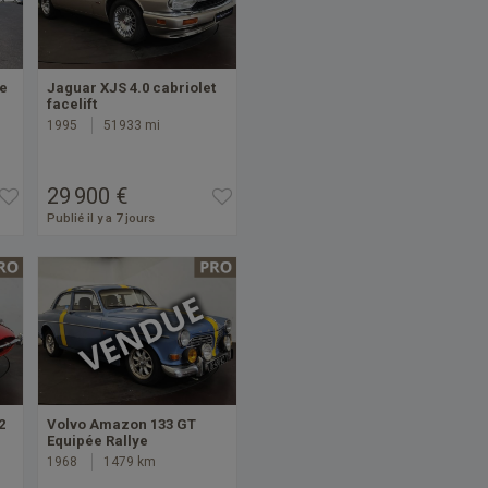
e
Jaguar XJS 4.0 cabriolet
facelift
1995
51933 mi
29 900 €
Publié il y a 7 jours
2
Volvo Amazon 133 GT
Equipée Rallye
1968
1479 km