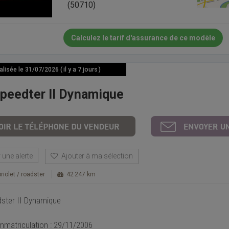
(50710)
Calculez le tarif d'assurance de ce modèle
isée le 31/07/2026 ( il y a 7 jours )
peedter II Dynamique
une alerte
Ajouter à ma sélection
riolet / roadster
42 247 km
ster II Dynamique
mmatriculation : 29/11/2006