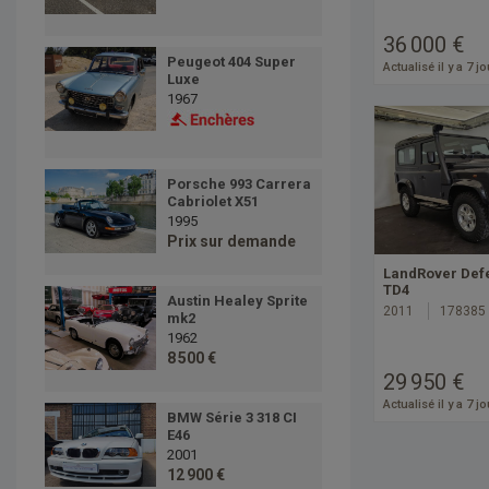
36 000 €
Peugeot 404 Super
Actualisé il y a 7 j
Luxe
1967
Porsche 993 Carrera
Cabriolet X51
1995
Prix sur demande
LandRover Def
TD4
Austin Healey Sprite
2011
178385
mk2
1962
8 500 €
29 950 €
Actualisé il y a 7 j
BMW Série 3 318 CI
E46
2001
12 900 €