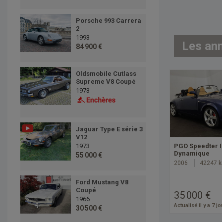
Porsche 993 Carrera
2
1993
Les an
84 900 €
Oldsmobile Cutlass
Supreme V8 Coupé
1973
Jaguar Type E série 3
V12
1973
PGO Speedter I
Dynamique
55 000 €
2006
42247 
Ford Mustang V8
Coupé
35 000 €
1966
Actualisé il y a 7 j
30 500 €