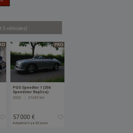
t 5 véhicules)
PGO Speedter 1 (356
Speedster Replica)
2002
21650 km
57 000 €
Actualisé il y a 65 jours