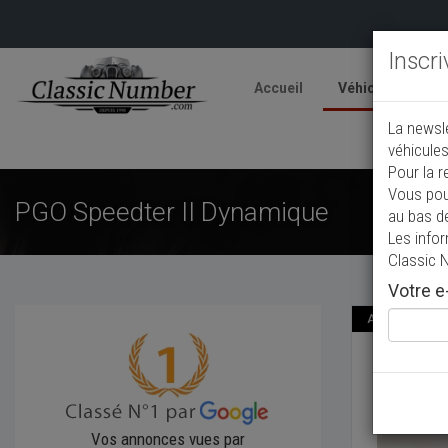
Inscr
Accueil
Véhicules
V
La newsl
A
véhicules
Pour la r
Vous pou
PGO Speedter II Dynamique
au bas d
Les info
Classic 
Votre e-
Annonce actual
PGO S
2006
Cab
Vos annonces vues par