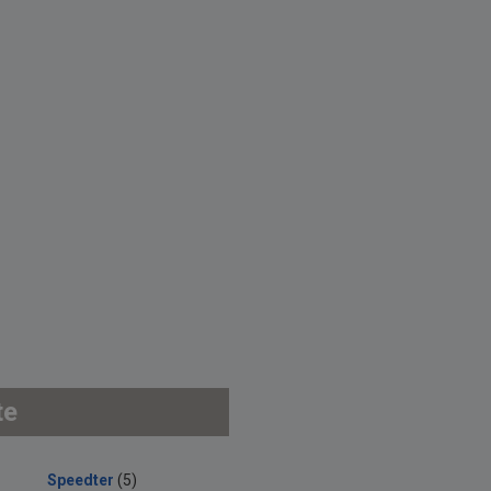
te
Speedter
(5)