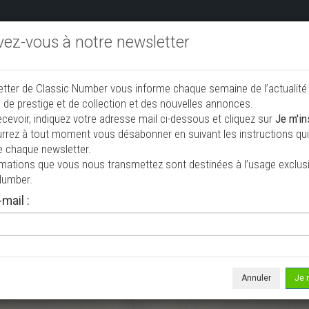
ivez-vous à notre newsletter
endre aux enchères
Annonceurs PRO
Annuaire des collec
etter de Classic Number vous informe chaque semaine de l’actualité
jouter une annonce
 de prestige et de collection et des nouvelles annonces.
ecevoir, indiquez votre adresse mail ci-dessous et cliquez sur
Je m'in
rrez à tout moment vous désabonner en suivant les instructions qui 
e chaque newsletter.
rmations que vous nous transmettez sont destinées à l’usage exclusi
Number.
mail :
isée le 31/07/2026 ( il y a 7 jours )
peedter II Dynamique
riolet / roadster
42 247 km
Annuler
Je 