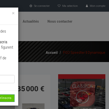
Se connecter
Ma sélection
Mon compte
×
tionneurs
Actualités
Nous contacter
 des
scris
.
figurent
Accueil
/
PGO Speedter II Dynamique
f de
35 000 €
m'inscris