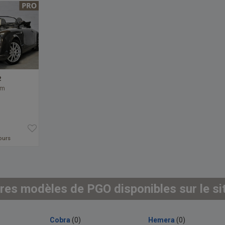
2
km
jours
res modèles de PGO disponibles sur le si
Cobra
(0)
Hemera
(0)