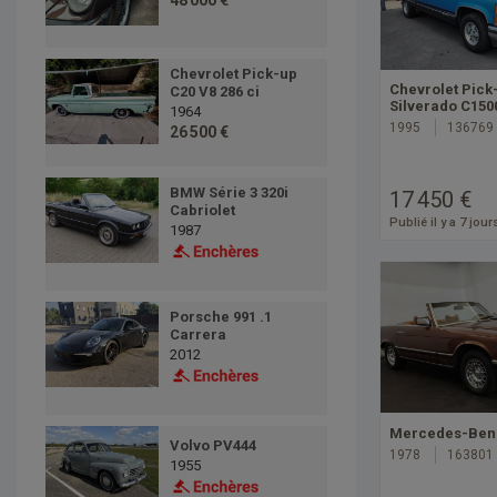
48 000 €
Chevrolet Pick-up
Chevrolet Pick
C20 V8 286 ci
Silverado C150
1964
1995
136769
26 500 €
BMW Série 3 320i
17 450 €
Cabriolet
Publié il y a 7 jour
1987
Porsche 991 .1
Carrera
2012
Mercedes-Benz
Volvo PV444
1978
163801
1955