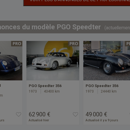
nonces du modèle PGO Speedter
(actuellemen
I
PGO Speedter 356
PGO Speedter 356
1973
43400 km
1973
24440 km
km
62 900 €
49 000 €
ours
Actualisé hier
Actualisé il y a 9 jours