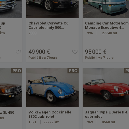
-up
Chevrolet Corvette C6
Camping Car Motorhom
0
Cabriolet Indy 500…
Monaco Executive 4…
 km
2008
1996
127740 mi
49 900 €
95 000 €
s
Publié il y a 7 jours
Publié il y a 7 jours
Volkswagen Coccinelle
Jaguar Type E Serie II 4.
 SL 450
1302 cabriolet
cabriolet
 mi
1971
22772 km
1969
18560 mi