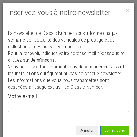
Toggle
×
Inscrivez-vous à notre newsletter
navigat
Annonce actualisée le 02/08/2026 ( il y a 6 jours )
La newsletter de Classic Number vous informe chaque
semaine de l’actualité des véhicules de prestige et de
Pontiac Bonneville Convertible
collection et des nouvelles annonces.
Pour la recevoir, indiquez votre adresse mail ci-dessous et
29 900 €
cliquez sur
Je m'inscris
.
Vous pourrez à tout moment vous désabonner en suivant
1963
Cabriolet / roadster
85 246 mi
les instructions qui figurent au bas de chaque newsletter.
Les informations que vous nous transmettez sont
destinées à l’usage exclusif de Classic Number.
Votre e-mail :
Annuler
Je m'inscris