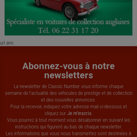
url ann.
Abonnez-vous à notre
newsletters
La newsletter de Classic Number vous informe chaque
semaine de l’actualité des véhicules de prestige et de collection
et des nouvelles annonces.
Pour la recevoir, indiquez votre adresse mail ci-dessous et
cliquez sur
Je m'inscris
.
Vous pourrez à tout moment vous désabonner en suivant les
instructions qui figurent au bas de chaque newsletter.
Les informations que vous nous transmettez sont destinées à