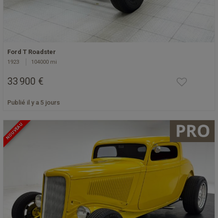
Ford T Roadster
1923
104000 mi
33 900 €
Publié il y a 5 jours
NOUVEAU