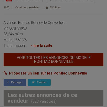
1963
Cabriolet / roadster
85 246 mi
A vendre Pontiac Bonneville Convertible
Vin 863P33953
85,246 miles
Moteur 389 V8
Transmission
…
> lire la suite
VOIR TOUTES LES ANNONCES DU MODÈLE
PONTIAC BONNEVILLE
Proposer un lien sur les Pontiac Bonneville
Partager
Twitter
Les autres annonces de ce
vendeur
(323 véhicules)