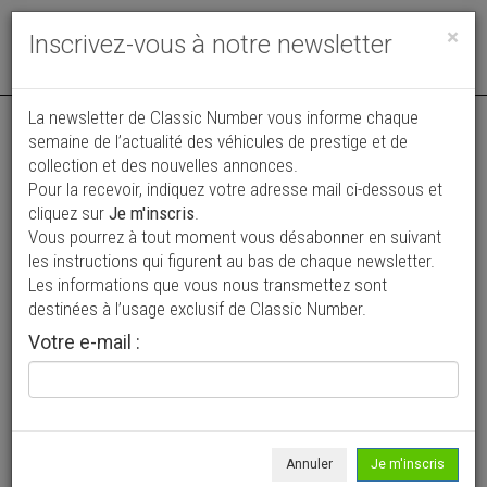
Toggle
×
Inscrivez-vous à notre newsletter
navigat
Annonce actualisée le 25/06/2026 ( il y a 44 jours )
La newsletter de Classic Number vous informe chaque
semaine de l’actualité des véhicules de prestige et de
Renault 5 GT Turbo Tuning
collection et des nouvelles annonces.
VENDUE
Pour la recevoir, indiquez votre adresse mail ci-dessous et
19 990 €
cliquez sur
Je m'inscris
.
Vous pourrez à tout moment vous désabonner en suivant
1988
Coupé
106 000 km
les instructions qui figurent au bas de chaque newsletter.
Les informations que vous nous transmettez sont
destinées à l’usage exclusif de Classic Number.
Votre e-mail :
Annuler
Je m'inscris