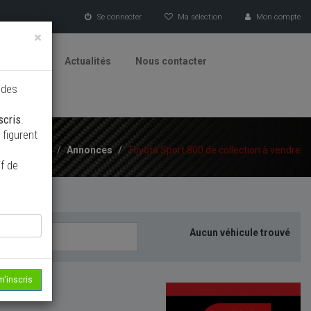
Se connecter
Ma sélection
Mon compte
×
tionneurs
Actualités
Nous contacter
 des
scris
.
figurent
Accueil
/
Annonces
/
Toyota Sport 800 de collection à vendre
f de
Aucun véhicule trouvé
m'inscris
echerche...