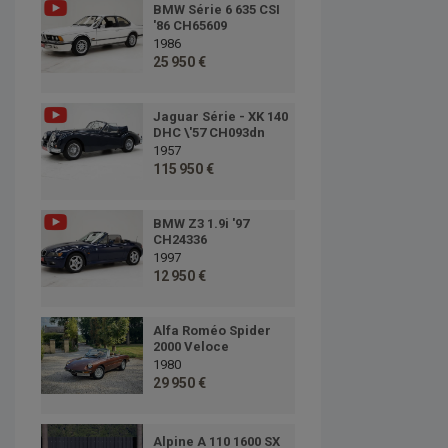
BMW Série 6 635 CSI
'86 CH65609
1986
25 950 €
Jaguar Série - XK 140
DHC \'57 CH093dn
1957
115 950 €
BMW Z3 1.9i '97
CH24336
1997
12 950 €
Alfa Roméo Spider
2000 Veloce
1980
29 950 €
Alpine A 110 1600 SX