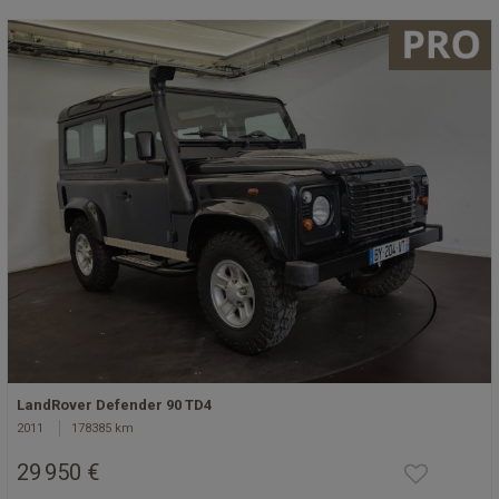
LandRover Defender 90 TD4
2011
178385 km
29 950 €