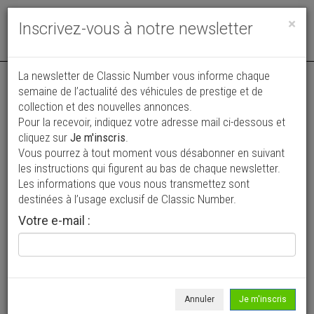
Toggle
×
Inscrivez-vous à notre newsletter
navigat
Annonce actualisée le 31/07/2026 ( il y a 9 jours )
La newsletter de Classic Number vous informe chaque
semaine de l’actualité des véhicules de prestige et de
Volkswagen T4 Eurovan
collection et des nouvelles annonces.
Pour la recevoir, indiquez votre adresse mail ci-dessous et
13 450 €
cliquez sur
Je m'inscris
.
Vous pourrez à tout moment vous désabonner en suivant
1993
Fourgon
128 046 mi
les instructions qui figurent au bas de chaque newsletter.
Les informations que vous nous transmettez sont
destinées à l’usage exclusif de Classic Number.
Votre e-mail :
Annuler
Je m'inscris