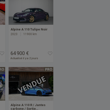
Alpine A 110 Tulipe Noir
2023
11900 km
64 900 €
Actualisé il y a 2 jours
Alpine A 110 R / Jantes
carbone / Sortie…