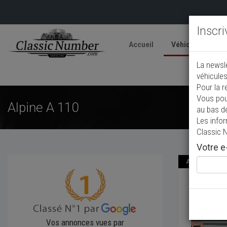
Inscr
Accueil
Véhicules
V
La newsl
A
véhicules
Pour la r
Vous pou
Alpine A 110
au bas d
Les info
Classic 
Votre e-
Annonce actual
Alpine
2021
Co
Vos annonces vues par