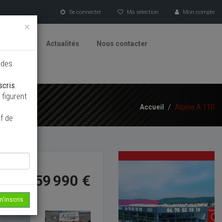
Se connecter
Ma sélection
Mon compte
×
tionneurs
Actualités
Nous contacter
 des
scris
.
figurent
Accueil
/
Alpine A 110
f de
59 990 €
m'inscris