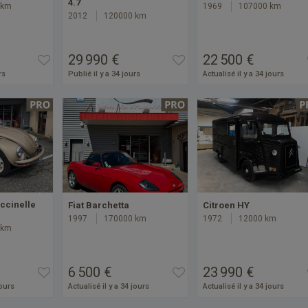
4.7
 km
1969
107000 km
2012
120000 km
29 990 €
22 500 €
rs
Publié il y a 34 jours
Actualisé il y a 34 jours
ccinelle
Fiat Barchetta
Citroen HY
1997
170000 km
1972
12000 km
 km
6 500 €
23 990 €
jours
Actualisé il y a 34 jours
Actualisé il y a 34 jours