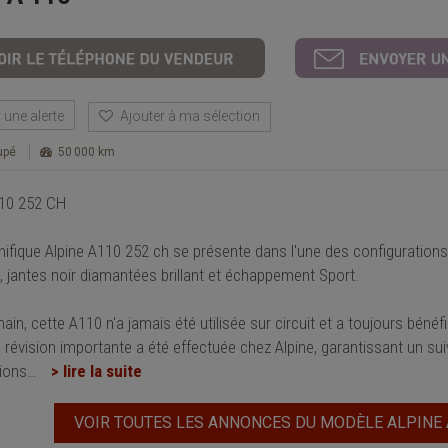
une alerte
Ajouter à ma sélection
upé
50 000 km
10 252 CH
ifique Alpine A110 252 ch se présente dans l'une des configurations 
, jantes noir diamantées brillant et échappement Sport.
in, cette A110 n'a jamais été utilisée sur circuit et a toujours bénéfi
e révision importante a été effectuée chez Alpine, garantissant un su
ions
…
> lire la suite
VOIR TOUTES LES ANNONCES DU MODÈLE ALPINE 