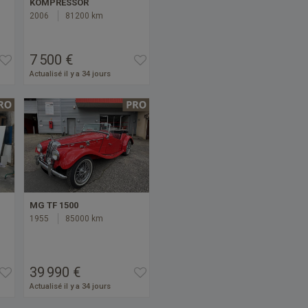
KOMPRESSOR
2006
81200 km
7 500 €
Actualisé il y a 34 jours
MG TF 1500
1955
85000 km
39 990 €
Actualisé il y a 34 jours