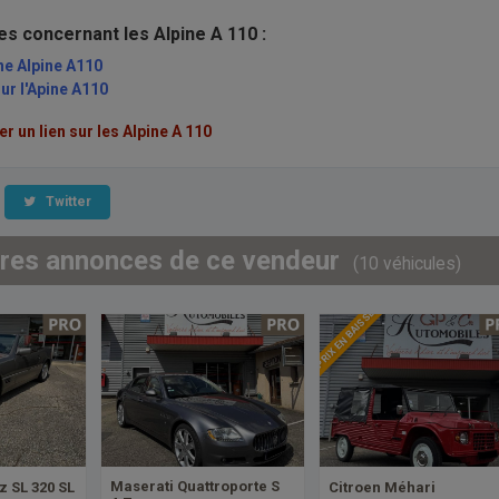
les concernant les Alpine A 110 :
ne Alpine A110
ur l'Apine A110
 un lien sur les Alpine A 110
Twitter
tres annonces de ce vendeur
(10 véhicules)
PRIX EN BAISSE
Maserati Quattroporte S
 SL 320 SL
Citroen Méhari