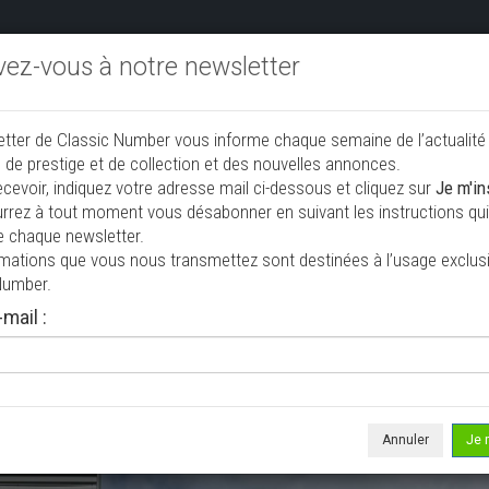
ivez-vous à notre newsletter
endre aux enchères
Annonceurs PRO
Annuaire des collec
etter de Classic Number vous informe chaque semaine de l’actualité
jouter une annonce
 de prestige et de collection et des nouvelles annonces.
ecevoir, indiquez votre adresse mail ci-dessous et cliquez sur
Je m'in
rrez à tout moment vous désabonner en suivant les instructions qui 
e chaque newsletter.
rmations que vous nous transmettez sont destinées à l’usage exclusi
Number.
mail :
isée le 03/07/2026 ( il y a 34 jours )
 A 110
upé
50 000 km
Annuler
Je 