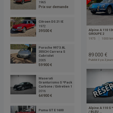
1965
Prix sur demande
Citroen DS 21 IE
1972
Alpine A 110 13
39 500 €
GROUPE 2
1975
1000 k
Porsche 997 3.8L
355CH Carrera S
89 000 €
Cabriolet
2005
Publié il y a 2 jour
59 900 €
Maserati
Granturismo S *Pack
Carbone / Entretien 1
2016
64 900 €
Alpine A 110 S
Puma GT E 1600
/ BLEU …