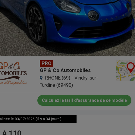
PRO
GP & Co Automobiles
RHONE (69) - Vindry-sur-
Turdine (69490)
Calculez le tarif d'assurance de ce modèle
isée le 03/07/2026 ( il y a 34 jours )
 A 110