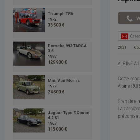
Triumph TR6
1972
33 500 €
Créer 
Porsche 993 TARGA
2021
Co
3.6
1997
129 900 €
ALPINE A1
Cette magn
Mini Van Morris
Alpine RQR
1977
24 500 €
Première ma
La dernièr
Jaguar Type E Coupé
préconisat
4.2 S1
1967
115 000 €