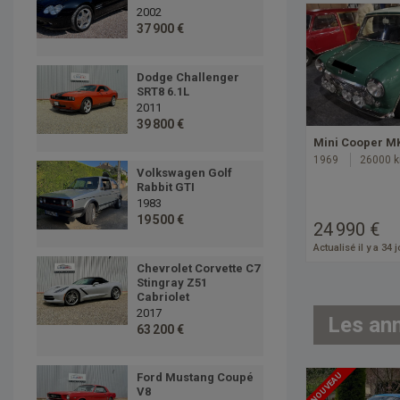
2002
37 900 €
Dodge Challenger
SRT8 6.1L
2011
39 800 €
Mini Cooper MK
1969
26000 
Volkswagen Golf
Rabbit GTI
1983
19 500 €
24 990 €
Actualisé il y a 34 
Chevrolet Corvette C7
Stingray Z51
Cabriolet
2017
Les an
63 200 €
Ford Mustang Coupé
NOUVEAU
V8