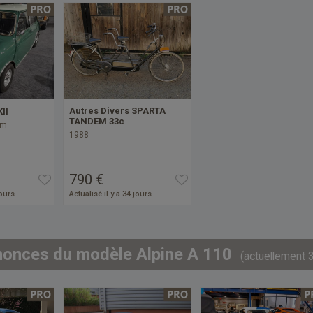
Autres Divers SPARTA
II
TANDEM 33c
km
1988
790 €
jours
Actualisé il y a 34 jours
nonces du modèle Alpine A 110
(actuellement 