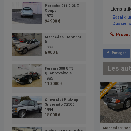
Porsche 911 2.2L E
Liens uti
Coupe
1970
-
Essai d'u
94 900 €
-
Dossier s
Proposer
Mercedes-Benz 190
D
1990
6 900 €
Partager
Les au
Ferrari 308 GTS
Quattrovalvole
1985
PRIX EN BAISSE
110 000 €
Chevrolet Pick-up
Silverado C2500
1994
18 000 €
Mercedes-Benz
Alpine GTA V6 Turbo