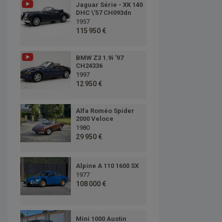
Jaguar Série - XK 140
DHC \'57 CH093dn
1957
115 950 €
BMW Z3 1.9i '97
CH24336
1997
12 950 €
Alfa Roméo Spider
2000 Veloce
1980
29 950 €
Alpine A 110 1600 SX
1977
108 000 €
Mini 1000 Austin