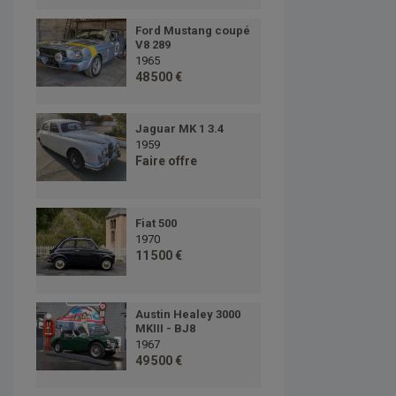
Ford Mustang coupé
V8 289
1965
48 500 €
Jaguar MK 1 3.4
1959
Faire offre
Fiat 500
1970
11 500 €
Austin Healey 3000
MKIII - BJ8
1967
49 500 €