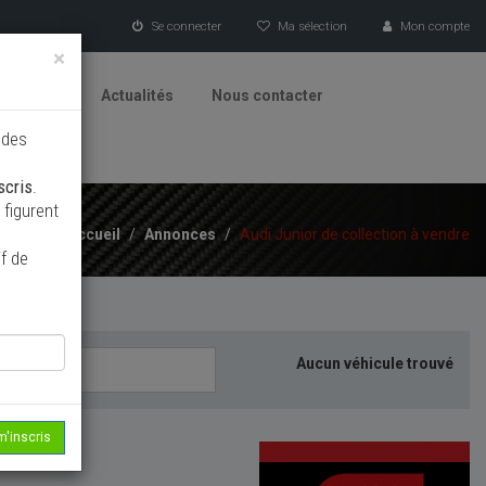
Se connecter
Ma sélection
Mon compte
×
tionneurs
Actualités
Nous contacter
 des
scris
.
figurent
Accueil
/
Annonces
/
Audi Junior de collection à vendre
f de
Aucun véhicule trouvé
m'inscris
echerche...