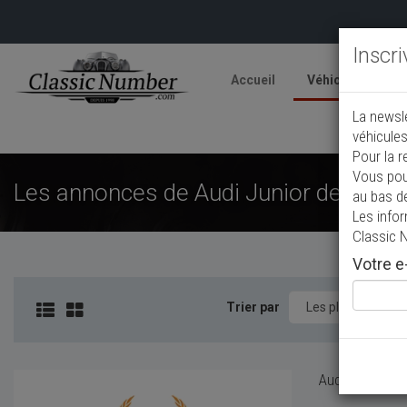
Inscr
Accueil
Véhicules
V
La newsl
A
véhicules
Pour la r
Vous pou
Les annonces de Audi Junior de collec
au bas d
Les info
Classic 
Votre e-
Trier par
Aucun véhicule