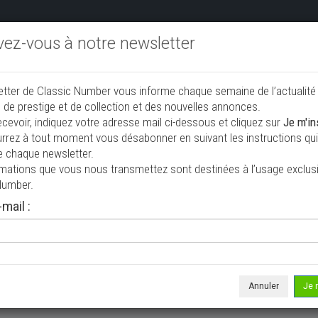
ivez-vous à notre newsletter
endre aux enchères
Annonceurs PRO
Annuaire des collec
etter de Classic Number vous informe chaque semaine de l’actualité
jouter une annonce
 de prestige et de collection et des nouvelles annonces.
ecevoir, indiquez votre adresse mail ci-dessous et cliquez sur
Je m'in
rrez à tout moment vous désabonner en suivant les instructions qui 
tion à vendre
e chaque newsletter.
rmations que vous nous transmettez sont destinées à l’usage exclusi
Number.
mail :
Annuler
Je 
 ne correspond à votre recherche, veuillez modifier vos critères de r