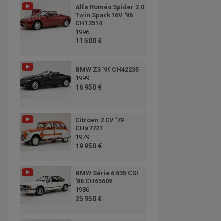
Alfa Roméo Spider 2.0
Twin Spark 16V '96
CH12514
1996
11 500 €
BMW Z3 '99 CH42235
1999
16 950 €
Citroen 2 CV '79
CHa7721
1979
19 950 €
BMW Série 6 635 CSI
'86 CH65609
1986
25 950 €