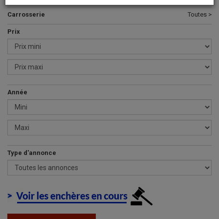
Carrosserie
Toutes >
Prix
Année
Type d'annonce