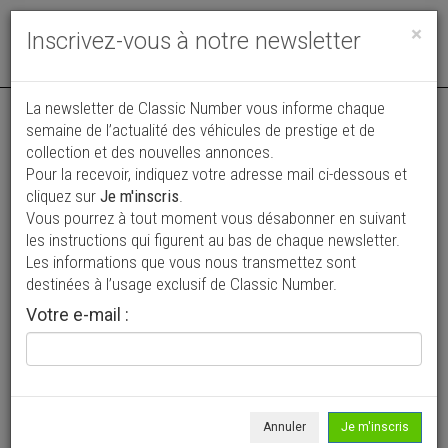
Toggle
×
Inscrivez-vous à notre newsletter
navigat
La newsletter de Classic Number vous informe chaque
semaine de l’actualité des véhicules de prestige et de
collection et des nouvelles annonces.
Pour la recevoir, indiquez votre adresse mail ci-dessous et
cliquez sur
Je m'inscris
.
Vous pourrez à tout moment vous désabonner en suivant
Vos annonces vues par
les instructions qui figurent au bas de chaque newsletter.
plus de 4 millions de collectionneurs
Les informations que vous nous transmettez sont
destinées à l’usage exclusif de Classic Number.
Ajouter une annonce
Votre e-mail :
> Rechercher un véhicule
Marque
Audi >
Annuler
Je m'inscris
Modèle
RS2 >