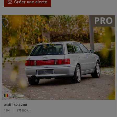
Créer une alerte
Belgium
Audi RS2 Avant
1994
175800 km