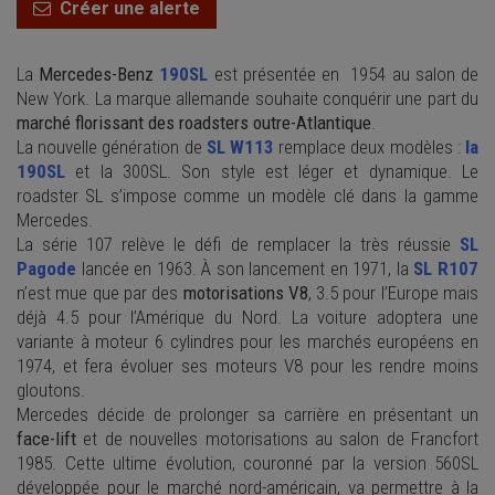
Créer une alerte
La
Mercedes-Benz
190SL
est présentée en 1954 au salon de
New York. La marque allemande souhaite conquérir une part du
marché florissant des roadsters outre-Atlantique
.
La nouvelle génération de
SL W113
remplace deux modèles :
la
190SL
et la 300SL. Son style est léger et dynamique. Le
roadster SL s’impose comme un modèle clé dans la gamme
Mercedes.
La série 107 relève le défi de remplacer la très réussie
SL
Pagode
lancée en 1963. À son lancement en 1971, la
SL R107
n’est mue que par des
motorisations V8
, 3.5 pour l’Europe mais
déjà 4.5 pour l’Amérique du Nord. La voiture adoptera une
variante à moteur 6 cylindres pour les marchés européens en
1974, et fera évoluer ses moteurs V8 pour les rendre moins
gloutons.
Mercedes décide de prolonger sa carrière en présentant un
face-lift
et de nouvelles motorisations au salon de Francfort
1985. Cette ultime évolution, couronné par la version 560SL
développée pour le marché nord-américain, va permettre à la