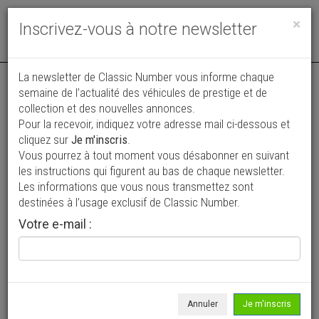
Toggle
×
Inscrivez-vous à notre newsletter
navigat
La newsletter de Classic Number vous informe chaque
semaine de l’actualité des véhicules de prestige et de
collection et des nouvelles annonces.
Pour la recevoir, indiquez votre adresse mail ci-dessous et
cliquez sur
Je m'inscris
.
Vous pourrez à tout moment vous désabonner en suivant
Vos annonces vues par
les instructions qui figurent au bas de chaque newsletter.
plus de 4 millions de collectionneurs
Les informations que vous nous transmettez sont
destinées à l’usage exclusif de Classic Number.
Ajouter une annonce
Votre e-mail :
> Rechercher un véhicule
Marque
Mercedes-Benz >
Annuler
Je m'inscris
Modèle
SL >