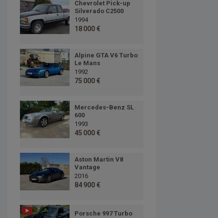
Chevrolet Pick-up
Silverado C2500
1994
18 000 €
Alpine GTA V6 Turbo
Le Mans
1992
75 000 €
Mercedes-Benz SL
600
1993
45 000 €
Aston Martin V8
Vantage
2016
84 900 €
Porsche 997 Turbo