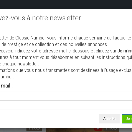
ivez-vous à notre newsletter
endre aux enchères
Annonceurs PRO
Annuaire des collec
etter de Classic Number vous informe chaque semaine de l’actualité
jouter une annonce
 de prestige et de collection et des nouvelles annonces.
ecevoir, indiquez votre adresse mail ci-dessous et cliquez sur
Je m'in
rrez à tout moment vous désabonner en suivant les instructions qui 
e collection à vendre
e chaque newsletter.
rmations que vous nous transmettez sont destinées à l’usage exclusi
Number.
mail :
Annuler
Je 