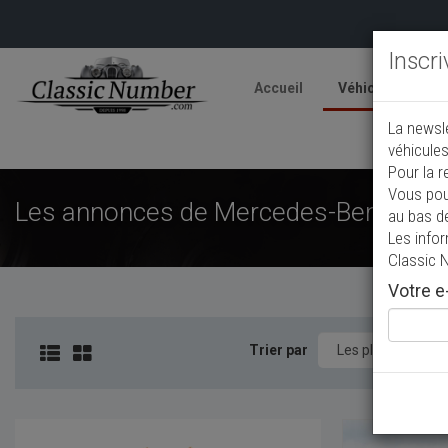
Inscr
Accueil
Véhicules
V
La newsl
A
véhicules
Pour la r
Vous pou
Les annonces de Mercedes-Benz 600 d
au bas d
Les info
Classic 
Votre e-
Trier par