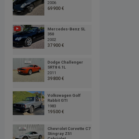
2006
69 900 €
Mercedes-Benz SL
350
2002
37 900 €
Dodge Challenger
SRT8 6.1L
2011
39 800 €
Volkswagen Golf
Rabbit GTI
1983
19 500 €
Chevrolet Corvette C7
Stingray Z51
Cabriolet