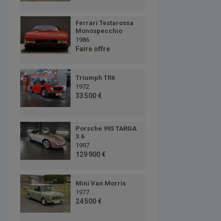
Ferrari Testarossa
Monospecchio
1986
Faire offre
Triumph TR6
1972
33 500 €
Porsche 993 TARGA
3.6
1997
129 900 €
Mini Van Morris
1977
24 500 €