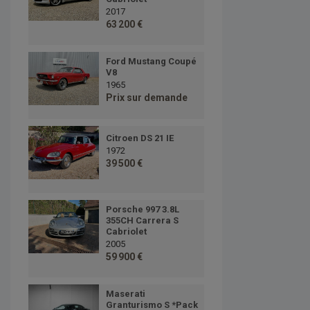
2017
63 200 €
Ford Mustang Coupé
V8
1965
Prix sur demande
Citroen DS 21 IE
1972
39 500 €
Porsche 997 3.8L
355CH Carrera S
Cabriolet
2005
59 900 €
Maserati
Granturismo S *Pack