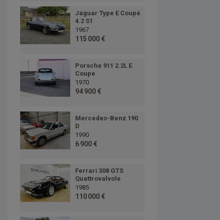
Jaguar Type E Coupé
4.2 S1
1967
115 000 €
Porsche 911 2.2L E
Coupe
1970
94 900 €
Mercedes-Benz 190
D
1990
6 900 €
Ferrari 308 GTS
Quattrovalvole
1985
110 000 €