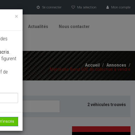
Se connecter
Ma sélection
Mon compte
×
tionneurs
Actualités
Nous contacter
 des
scris
.
figurent
Accueil
/
Annonces
/
Mercedes-Benz 600 de collection à vendre
f de
2 véhicules trouvés
m'inscris