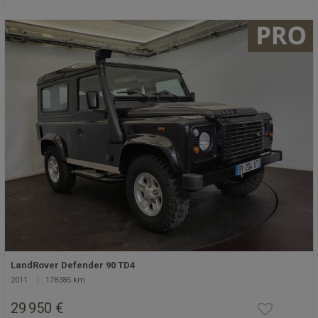
LandRover Defender 90 TD4
2011
178385 km
29 950 €