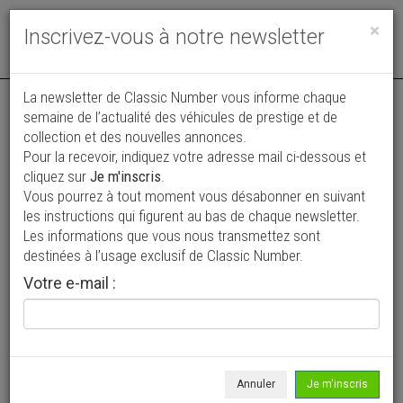
Toggle
×
Inscrivez-vous à notre newsletter
navigat
Annonce actualisée le 31/07/2026 ( il y a 8 jours )
La newsletter de Classic Number vous informe chaque
semaine de l’actualité des véhicules de prestige et de
Dodge Pick-up Ram 2500 4×4 Laramie SLT
collection et des nouvelles annonces.
Pour la recevoir, indiquez votre adresse mail ci-dessous et
23 500 €
cliquez sur
Je m'inscris
.
Vous pourrez à tout moment vous désabonner en suivant
1994
Pick-up
134 616 km
les instructions qui figurent au bas de chaque newsletter.
Les informations que vous nous transmettez sont
destinées à l’usage exclusif de Classic Number.
Votre e-mail :
Annuler
Je m'inscris