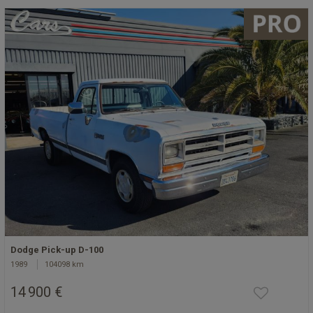
Dodge Pick-up D-100
1989
104098 km
14 900 €