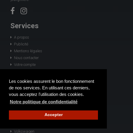
Services
A propos
Publicité
Mentions légales
Nous contacter
Votre compte
Ajouter une annonce
Les cookies assurent le bon fonctionnement
Les véhicules par marques
de nos services. En utilisant ces derniers,
vous acceptez l'utilisation des cookies.
Porsche
Notre politique de confidentialité
Mercedes-Benz
Jaguar
Accepter
Chevrolet
Ford
Volkswagen