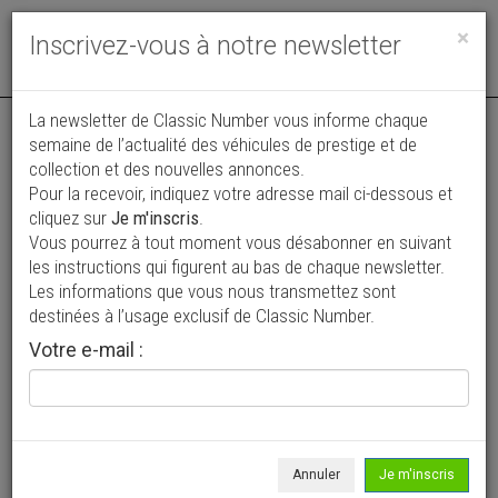
Toggle
×
Inscrivez-vous à notre newsletter
navigat
Annonce actualisée le 30/07/2026 ( il y a 8 jours )
La newsletter de Classic Number vous informe chaque
semaine de l’actualité des véhicules de prestige et de
Jaguar XKR V8 4.0 365ch
collection et des nouvelles annonces.
Pour la recevoir, indiquez votre adresse mail ci-dessous et
22 500 €
cliquez sur
Je m'inscris
.
Vous pourrez à tout moment vous désabonner en suivant
1998
Coupé
170 850 km
les instructions qui figurent au bas de chaque newsletter.
Les informations que vous nous transmettez sont
destinées à l’usage exclusif de Classic Number.
Votre e-mail :
Annuler
Je m'inscris