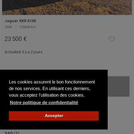
Jaguar XKR X100
2000
125600 km
23 500 €
Actualisé il y a 2 jours
Les autres modèles de Jaguar
Les cookies assurent le bon fonctionnement
de nos services. En utilisant ces derniers,
disponibles sur le site
vous acceptez l'utilisation des cookies.
Notre politique de confidentialité
2.5 L
(0)
Accepter
240
(1)
3.8 S
(3)
340
(1)