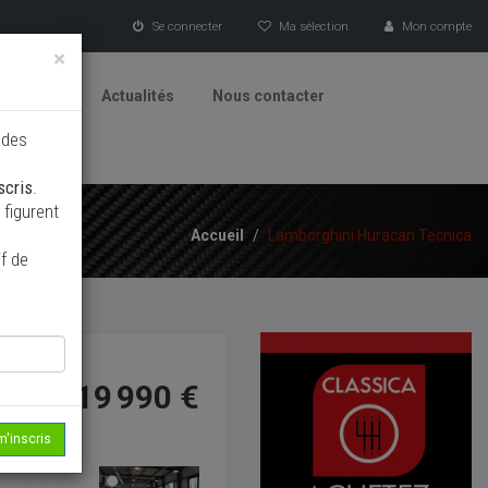
Se connecter
Ma sélection
Mon compte
×
tionneurs
Actualités
Nous contacter
 des
scris
.
figurent
Accueil
/
Lamborghini Huracan Tecnica
f de
319 990 €
m'inscris