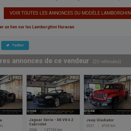
VOIR TOUTES LES ANNONCES DU MODÈLE LAMBORGHIN
 un lien sur les Lamborghini Huracan
Twitter
tres annonces de ce vendeur
(20 véhicules)
Jaguar Série - XK V8 4.2
ra
Jeep Gladiator
Cabriolet
km
2021
4700 km
2006
137709 km