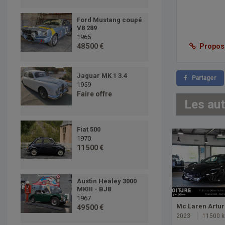
Ford Mustang coupé
V8 289
1965
Proposer
48 500 €
Jaguar MK 1 3.4
Partager
1959
Faire offre
Les au
Fiat 500
1970
11 500 €
Austin Healey 3000
MKIII - BJ8
1967
Mc Laren Artu
49 500 €
2023
11500 