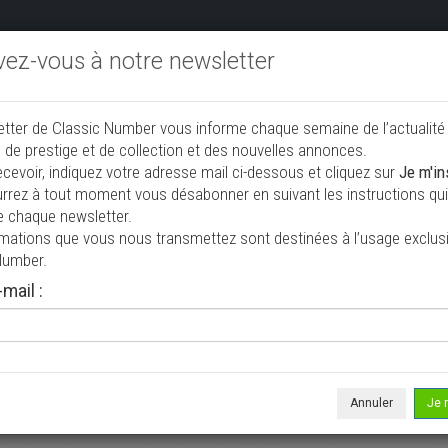
ivez-vous à notre newsletter
endre aux enchères
Annonceurs PRO
Annuaire des collec
etter de Classic Number vous informe chaque semaine de l’actualité
jouter une annonce
 de prestige et de collection et des nouvelles annonces.
ecevoir, indiquez votre adresse mail ci-dessous et cliquez sur
Je m'in
rrez à tout moment vous désabonner en suivant les instructions qui 
e chaque newsletter.
rmations que vous nous transmettez sont destinées à l’usage exclusi
Number.
mail :
isée le 05/08/2026 ( il y a 2 jours )
rghini Huracan Tecnica
upé
6 900 km
Annuler
Je 