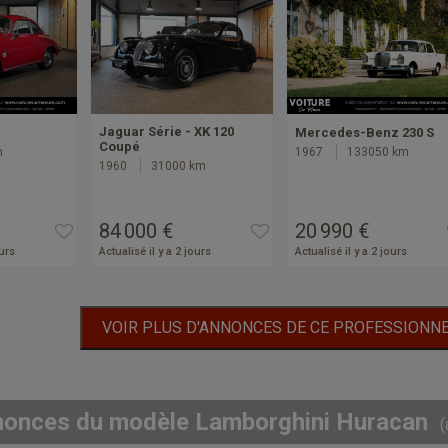
Jaguar Série - XK 120
Mercedes-Benz 230 S
Coupé
m
1967
133050 km
1960
31000 km
84 000 €
20 990 €
ours
Actualisé il y a 2 jours
Actualisé il y a 2 jours
VOIR PLUS D'ANNONCES DE CE PROFESSIONN
nonces du modèle Lamborghini Huracan
(