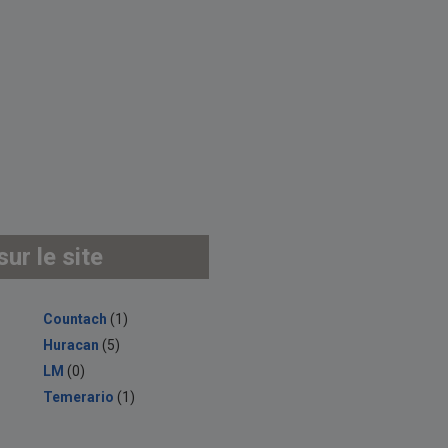
ur le site
Countach
(1)
Huracan
(5)
LM
(0)
Temerario
(1)