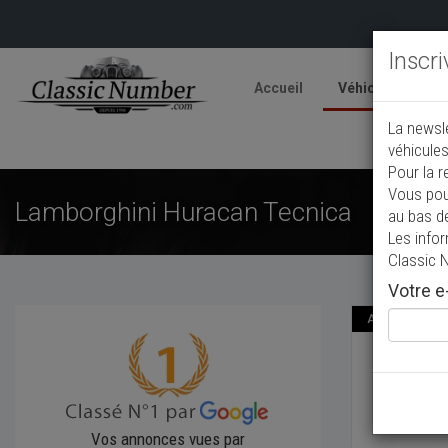
Inscr
Accueil
Véhicules
V
La newsl
A
véhicules
Pour la r
Vous pou
Lamborghini Huracan Tecnica
au bas d
Les info
Classic 
Votre e-
Annonce actual
Lambo
2024
Co
Vos annonces vues par