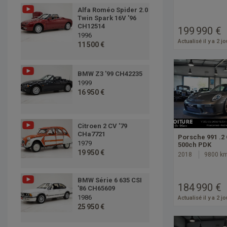
Alfa Roméo Spider 2.0
Twin Spark 16V '96
CH12514
199 990 €
1996
Actualisé il y a 2 j
11 500 €
BMW Z3 '99 CH42235
1999
16 950 €
Citroen 2 CV '79
CHa7721
Porsche 991 .2 
1979
500ch PDK
19 950 €
2018
9800 k
BMW Série 6 635 CSI
184 990 €
'86 CH65609
1986
Actualisé il y a 2 j
25 950 €