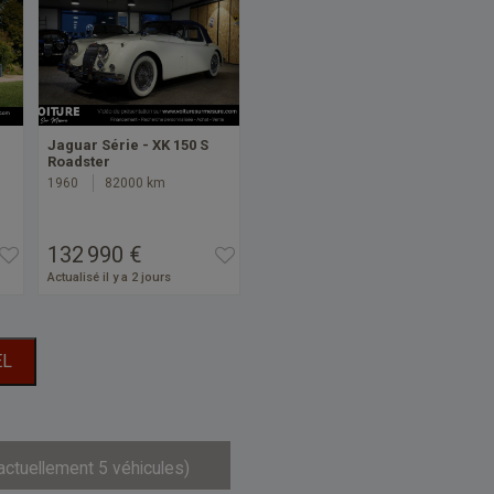
Jaguar Série - XK 150 S
Roadster
1960
82000 km
132 990 €
Actualisé il y a 2 jours
EL
actuellement 5 véhicules)