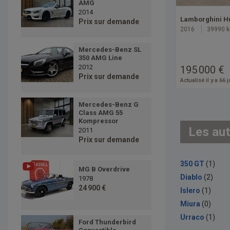
AMG
2014
Lamborghini H
Prix sur demande
2016
39990 
Mercedes-Benz SL
350 AMG Line
2012
195 000 €
Prix sur demande
Actualisé il y a 66 
Mercedes-Benz G
Class AMG 55
Kompressor
Les aut
2011
Prix sur demande
350 GT
(1)
MG B Overdrive
Diablo
(2)
1978
24 900 €
Islero
(1)
Miura
(0)
Urraco
(1)
Ford Thunderbird