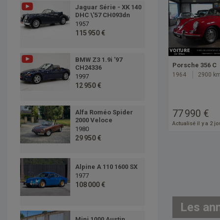
Jaguar Série - XK 140
DHC \'57 CH093dn
1957
115 950 €
BMW Z3 1.9i '97
Porsche 356 C
CH24336
1964
2900 k
1997
12 950 €
77 990 €
Alfa Roméo Spider
2000 Veloce
Actualisé il y a 2 j
1980
29 950 €
Alpine A 110 1600 SX
1977
108 000 €
Les an
Mini 1000 Austin