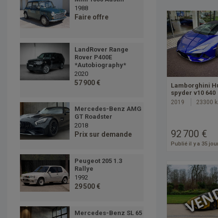
1988
Faire offre
LandRover Range
Rover P400E
*Autobiography*
2020
57 900 €
Lamborghini H
spyder v10 640
2019
23300 
Mercedes-Benz AMG
GT Roadster
2018
92 700 €
Prix sur demande
Publié il y a 35 jou
Peugeot 205 1.3
Rallye
1992
29 500 €
Mercedes-Benz SL 65