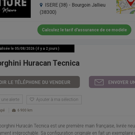
ISERE (38) - Bourgoin Jallieu
(38300)
Calculez le tarif d'assurance de ce modèle
isée le 05/08/2026 ( il y a 2 jours )
rghini Huracan Tecnica
une alerte
Ajouter à ma sélection
upé
6 900 km
orghini Huracán Tecnica est une première main française, livrée neu
ment irréprochable. Sa configuration originale en fait un exemplaire r