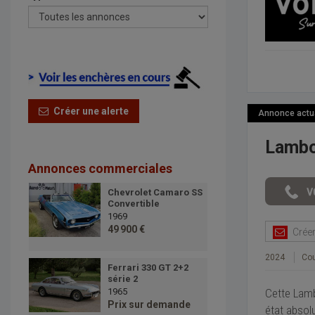
Créer une alerte
Annonce actual
Lambo
Annonces commerciales
Chevrolet Camaro SS
Convertible
1969
49 900 €
Créer 
2024
Co
Ferrari 330 GT 2+2
série 2
Cette Lamb
1965
Prix sur demande
état absolu