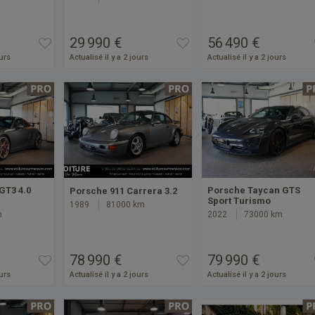
29 990 €
56 490 €
ours
Actualisé il y a 2 jours
Actualisé il y a 2 jours
GT3 4.0
Porsche Taycan GTS
Porsche 911 Carrera 3.2
Sport Turismo
1989
81000 km
m
2022
73000 km
78 990 €
79 990 €
ours
Actualisé il y a 2 jours
Actualisé il y a 2 jours