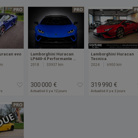
uracan evo
Lamborghini Huracan
Lamborghini Huracan
LP640-4 Performante …
Tecnica
km
2018
33937 km
2024
6900 km
300 000 €
319 990 €
rs
Actualisé il y a 12 jours
Actualisé il y a 2 jours