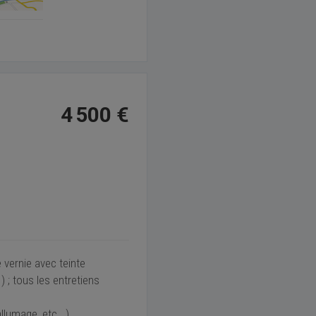
4 500 €
vernie avec teinte
 ; tous les entretiens
allumage, etc...)