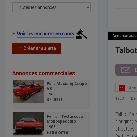
Annonce actual
Créer une alerte
Talbo
Annonces commerciales
Ford Mustang Coupé
Créer 
V8
1967
1983
Ber
32 000 €
Talbot Sam
Ferrari Testarossa
d'origine)
Monospecchio
1986
effectués ;
Faire offre
Petit lot d