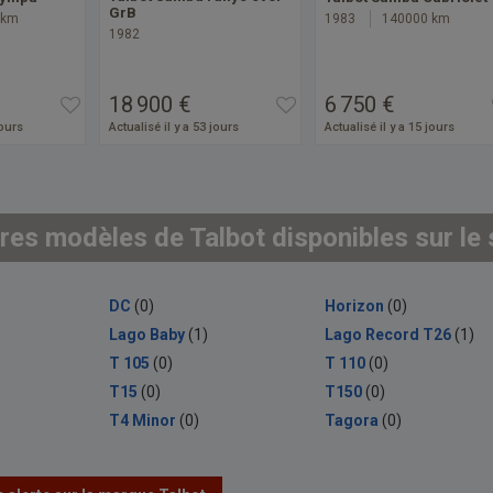
GrB
 km
1983
140000 km
1982
18 900 €
6 750 €
jours
Actualisé il y a 53 jours
Actualisé il y a 15 jours
res modèles de Talbot disponibles sur le 
DC
(0)
Horizon
(0)
Lago Baby
(1)
Lago Record T26
(1)
T 105
(0)
T 110
(0)
T15
(0)
T150
(0)
T4 Minor
(0)
Tagora
(0)