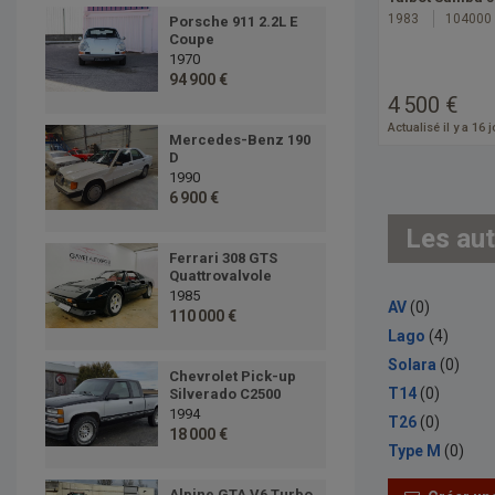
1983
104000
Porsche 911 2.2L E
Coupe
1970
94 900 €
4 500 €
Actualisé il y a 16 
Mercedes-Benz 190
D
1990
6 900 €
Les aut
Ferrari 308 GTS
Quattrovalvole
1985
AV
(0)
110 000 €
Lago
(4)
Solara
(0)
Chevrolet Pick-up
T14
(0)
Silverado C2500
1994
T26
(0)
18 000 €
Type M
(0)
Alpine GTA V6 Turbo