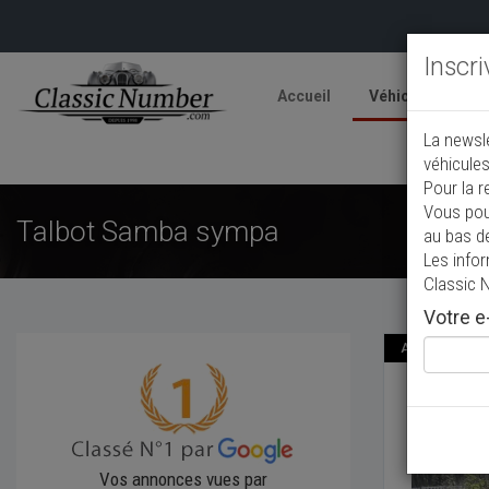
Inscr
Accueil
Véhicules
V
La newsl
A
véhicules
Pour la r
Vous pou
Talbot Samba sympa
au bas d
Les info
Classic 
Votre e-
Annonce actual
Talbo
1983
Ber
Vos annonces vues par