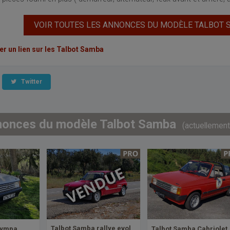
VOIR TOUTES LES ANNONCES DU MODÈLE TALBOT
 un lien sur les Talbot Samba
Twitter
nonces du modèle Talbot Samba
(actuellement
Talbot Samba rallye evol
sympa
Talbot Samba Cabriolet