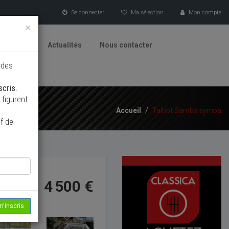
Se connecter
Ma sélection
Mon compte
×
tionneurs
Actualités
Nous contacter
 des
scris
.
figurent
Accueil
/
Talbot Samba sympa
f de
4 500 €
m'inscris