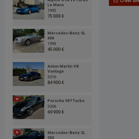
Créer une
Le Mans
1992
75 000 €
Mercedes-Benz SL
600
1993
45 000 €
Aston Martin V8
Vantage
2016
84 900 €
Porsche 997 Turbo
2006
69 900 €
Mercedes-Benz SL
350