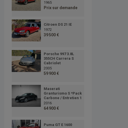
1965
Prix sur demande
Citroen DS 21 IE
1972
39 500 €
Porsche 997 3.8L
355CH Carrera S
Cabriolet
2005
59 900 €
Maserati
Granturismo S *Pack
Carbone / Entretien 1
2016
64 900 €
Puma GT E 1600