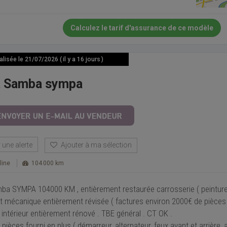
Calculez le tarif d'assurance de ce modèle
isée le 21/07/2026 ( il y a 16 jours )
t Samba sympa
une alerte
Ajouter à ma sélection
line
104 000 km
ba SYMPA 104000 KM , entièrement restaurée carrosserie ( peinture 
 et mécanique entièrement révisée ( factures environ 2000€ de pièces )
 intérieur entièrement rénové . TBE général . CT OK .
e pièces fourni en plus ( démarreur, alternateur, feux avant et arrière, 