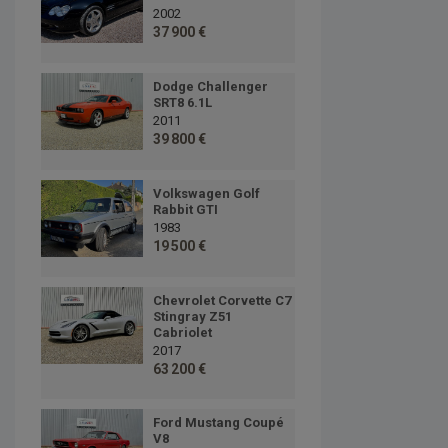
2002
37 900 €
Dodge Challenger
SRT8 6.1L
2011
39 800 €
Volkswagen Golf
Rabbit GTI
1983
19 500 €
Chevrolet Corvette C7
Stingray Z51
Cabriolet
2017
63 200 €
Ford Mustang Coupé
V8