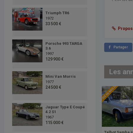
Triumph TR6
1972
33 500 €
Proposer
Porsche 993 TARGA
Partager
3.6
1997
129 900 €
Les an
Mini Van Morris
1977
PRIX EN BAISSE
24 500 €
Jaguar Type E Coupé
4.2 S1
1967
115 000 €
Talbot Samba 