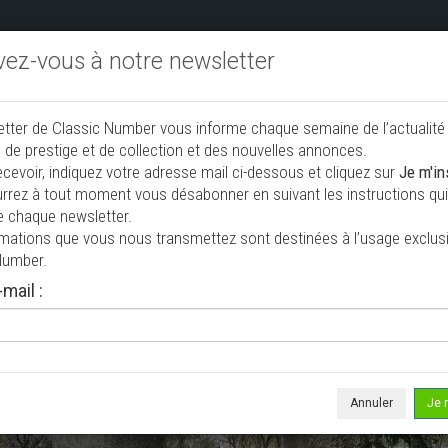
ivez-vous à notre newsletter
endre aux enchères
Annonceurs PRO
Annuaire des collec
etter de Classic Number vous informe chaque semaine de l’actualité
jouter une annonce
 de prestige et de collection et des nouvelles annonces.
ecevoir, indiquez votre adresse mail ci-dessous et cliquez sur
Je m'in
rrez à tout moment vous désabonner en suivant les instructions qui 
e chaque newsletter.
rmations que vous nous transmettez sont destinées à l’usage exclusi
Number.
mail :
isée le 21/07/2026 ( il y a 16 jours )
t Samba sympa
line
104 000 km
Annuler
Je 