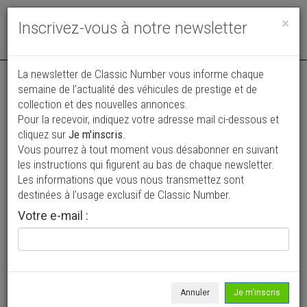
Toggle
×
Inscrivez-vous à notre newsletter
navigat
Annonce actualisée le 08/07/2026 ( il y a 31 jours )
La newsletter de Classic Number vous informe chaque
semaine de l’actualité des véhicules de prestige et de
Triumph Spitfire
collection et des nouvelles annonces.
VENDUE
Pour la recevoir, indiquez votre adresse mail ci-dessous et
11 900 €
cliquez sur
Je m'inscris
.
Vous pourrez à tout moment vous désabonner en suivant
1972
Cabriolet / roadster
les instructions qui figurent au bas de chaque newsletter.
Les informations que vous nous transmettez sont
destinées à l’usage exclusif de Classic Number.
Votre e-mail :
Annuler
Je m'inscris