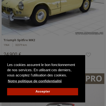
Triumph Spitfire MK2
1964
32379 km
24 900 €
Les cookies assurent le bon fonctionnement
Actualisé il y a 3 jours
de nos services. En utilisant ces derniers,
vous acceptez l'utilisation des cookies.
Notre politique de confidentialité
Accepter