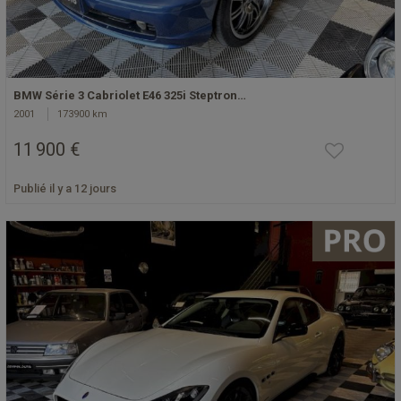
BMW Série 3 Cabriolet E46 325i Steptron…
2001
173900 km
11 900 €
Publié il y a 12 jours