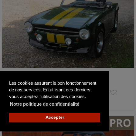
Triumph TR6
1973
36802 km
Les cookies assurent le bon fonctionnement
de nos services. En utilisant ces derniers,
23 500 €
vous acceptez l'utilisation des cookies.
Notre politique de confidentialité
Actualisé il y a 7 jours
Accepter