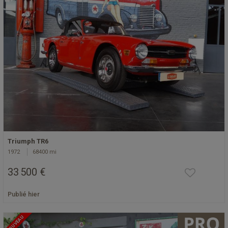
Triumph TR6
1972
68400 mi
33 500 €
Publié hier
NOUVEAU