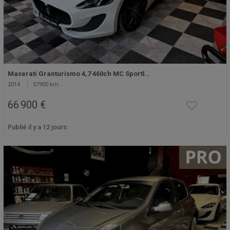
Maserati Granturismo 4,7 460ch MC Sportl…
2014
57900 km
66 900 €
Publié il y a 12 jours