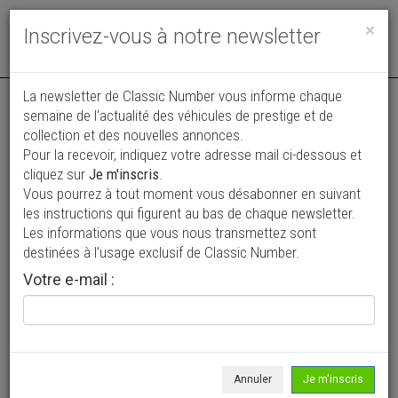
Toggle
×
Inscrivez-vous à notre newsletter
navigat
Annonce actualisée le 24/07/2026 ( il y a 13 jours )
La newsletter de Classic Number vous informe chaque
semaine de l’actualité des véhicules de prestige et de
Triumph TR6
collection et des nouvelles annonces.
Pour la recevoir, indiquez votre adresse mail ci-dessous et
26 900 €
cliquez sur
Je m'inscris
.
Vous pourrez à tout moment vous désabonner en suivant
1971
Cabriolet / roadster
25 900 km
les instructions qui figurent au bas de chaque newsletter.
Les informations que vous nous transmettez sont
destinées à l’usage exclusif de Classic Number.
Votre e-mail :
Annuler
Je m'inscris