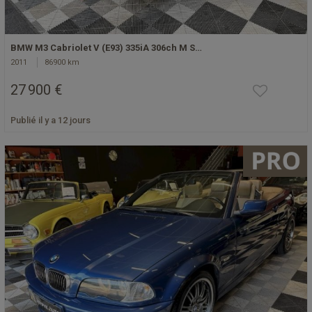
BMW M3 Cabriolet V (E93) 335iA 306ch M S…
2011
86900 km
27 900 €
Publié il y a 12 jours