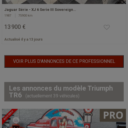
Jaguar Série - XJ 6 Serie III Sovereign…
1987
75900 km
13 900 €
Actualisé il y a 13 jours
VOIR PLUS D'ANNONCES DE CE PROFESSIONNEL
Les annonces du modèle Triumph
TR6
(actuellement 39 véhicules)
NOUVEAU