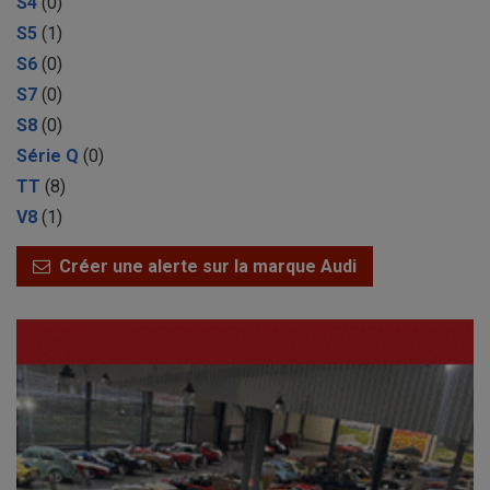
S4
(0)
S5
(1)
S6
(0)
S7
(0)
S8
(0)
Série Q
(0)
TT
(8)
V8
(1)
Créer une alerte sur la marque Audi