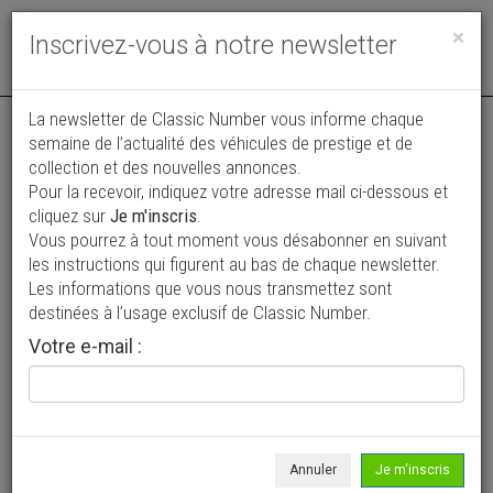
Toggle
×
Inscrivez-vous à notre newsletter
navigat
Annonce actualisée le 20/07/2026 ( il y a 21 jours )
La newsletter de Classic Number vous informe chaque
semaine de l’actualité des véhicules de prestige et de
Audi A3 S LINE 1.8L TFSI S-TRONIC
collection et des nouvelles annonces.
Pour la recevoir, indiquez votre adresse mail ci-dessous et
BIOETHANOL
cliquez sur
Je m'inscris
.
11 200 €
Vous pourrez à tout moment vous désabonner en suivant
les instructions qui figurent au bas de chaque newsletter.
2012
Coupé
118 306 km
Les informations que vous nous transmettez sont
destinées à l’usage exclusif de Classic Number.
Votre e-mail :
Annuler
Je m'inscris