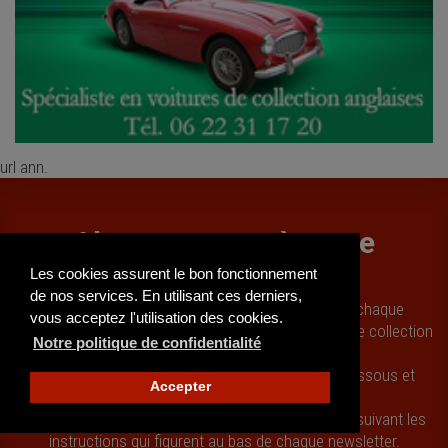
url ann.
Abonnez-vous à notre
newsletters
Les cookies assurent le bon fonctionnement
de nos services. En utilisant ces derniers,
La newsletter de Classic Number vous informe chaque
vous acceptez l'utilisation des cookies.
semaine de l’actualité des véhicules de prestige et de collection
Notre politique de confidentialité
et des nouvelles annonces.
Pour la recevoir, indiquez votre adresse mail ci-dessous et
Accepter
cliquez sur
Je m'inscris
.
Vous pourrez à tout moment vous désabonner en suivant les
instructions qui figurent au bas de chaque newsletter.