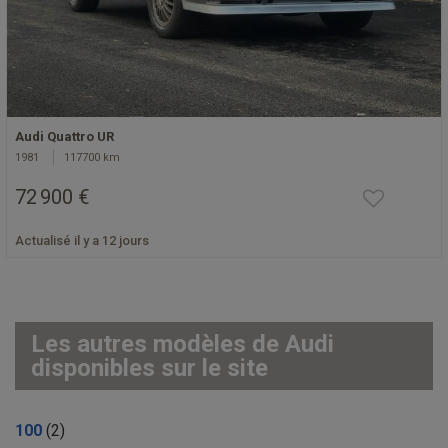
Audi Quattro UR
1981
117700 km
72 900 €
Actualisé il y a 12 jours
Les autres modèles de Audi
disponibles sur le site
100
(2)