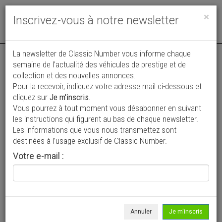
Toggle
×
Inscrivez-vous à notre newsletter
navigat
Annonce actualisée le 30/07/2026 ( il y a 10 jours )
La newsletter de Classic Number vous informe chaque
semaine de l’actualité des véhicules de prestige et de
Audi Quattro Coupé
collection et des nouvelles annonces.
Pour la recevoir, indiquez votre adresse mail ci-dessous et
72 450 €
cliquez sur
Je m'inscris
.
Vous pourrez à tout moment vous désabonner en suivant
1982
Coupé
134 022 km
les instructions qui figurent au bas de chaque newsletter.
Les informations que vous nous transmettez sont
destinées à l’usage exclusif de Classic Number.
Votre e-mail :
Annuler
Je m'inscris