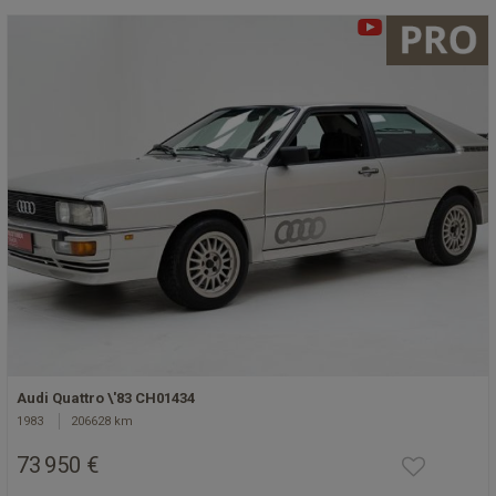
Audi Quattro \'83 CH01434
1983
206628 km
73 950 €