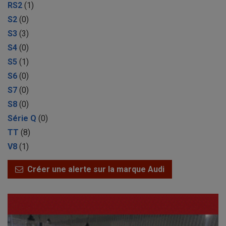
RS2
(1)
S2
(0)
S3
(3)
S4
(0)
S5
(1)
S6
(0)
S7
(0)
S8
(0)
Série Q
(0)
TT
(8)
V8
(1)
Créer une alerte sur la marque Audi