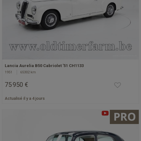
Lancia Aurelia B50 Cabriolet '51 CH1133
1951
65302 km
75 950 €
Actualisé il y a 4 jours