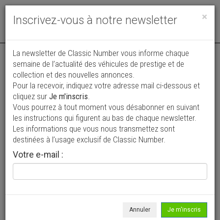
Toggle
×
Inscrivez-vous à notre newsletter
navigat
Annonce actualisée le 05/08/2026 ( il y a 5 jours )
La newsletter de Classic Number vous informe chaque
semaine de l’actualité des véhicules de prestige et de
Lancia Aurelia B53 Coupé par Allemano
collection et des nouvelles annonces.
Pour la recevoir, indiquez votre adresse mail ci-dessous et
149 950 €
cliquez sur
Je m'inscris
.
Vous pourrez à tout moment vous désabonner en suivant
1952
Coupé
les instructions qui figurent au bas de chaque newsletter.
Les informations que vous nous transmettez sont
destinées à l’usage exclusif de Classic Number.
Votre e-mail :
Annuler
Je m'inscris