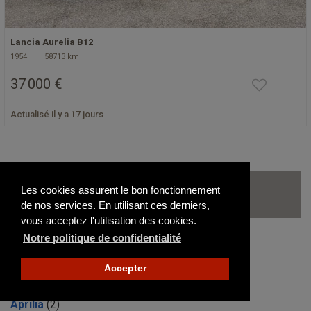
Lancia Aurelia B12
1954
58713 km
37 000 €
Actualisé il y a 17 jours
Les autres modèles de Lancia
Les cookies assurent le bon fonctionnement
disponibles sur le site
de nos services. En utilisant ces derniers,
vous acceptez l'utilisation des cookies.
Notre politique de confidentialité
037
(1)
2000
(1)
Accepter
Appia
(4)
Aprilia
(2)