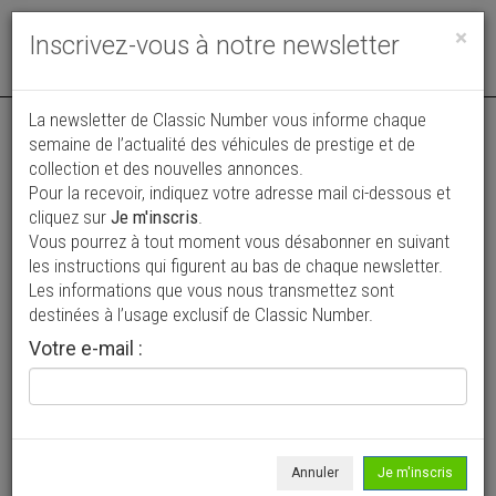
Toggle
×
Inscrivez-vous à notre newsletter
navigat
Annonce actualisée le 08/07/2026 ( il y a 29 jours )
La newsletter de Classic Number vous informe chaque
semaine de l’actualité des véhicules de prestige et de
Mini Cooper 1300 MPI
collection et des nouvelles annonces.
VENDUE
Pour la recevoir, indiquez votre adresse mail ci-dessous et
23 500 €
cliquez sur
Je m'inscris
.
Vous pourrez à tout moment vous désabonner en suivant
1997
Coupé
52 933 km
les instructions qui figurent au bas de chaque newsletter.
Les informations que vous nous transmettez sont
destinées à l’usage exclusif de Classic Number.
Votre e-mail :
Annuler
Je m'inscris