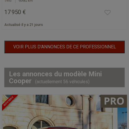
1993
90482 km
17 950 €
Actualisé il y a 21 jours
VOIR PLUS D'ANNONCES DE CE PROFESSIONNEL
Les annonces du modèle Mini
Cooper
(actuellement 56 véhicules)
NOUVEAU