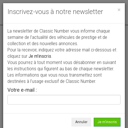
Toggle
×
Inscrivez-vous à notre newsletter
navigat
Annonce actualisée le 05/08/2026 ( il y a 3 jours )
La newsletter de Classic Number vous informe chaque
semaine de l’actualité des véhicules de prestige et de
Porsche 996 CARRERA 3.6 40 ème
collection et des nouvelles annonces.
Pour la recevoir, indiquez votre adresse mail ci-dessous et
anniversaire
cliquez sur
Je m'inscris
.
56 000 €
Vous pourrez à tout moment vous désabonner en suivant
les instructions qui figurent au bas de chaque newsletter.
2004
Coupé
86 600 km
Les informations que vous nous transmettez sont
destinées à l’usage exclusif de Classic Number.
Votre e-mail :
Annuler
Je m'inscris