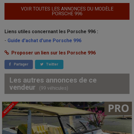
VOIR TOUTES LES ANNONCES DU MODÈLE
PORSCHE 996
Liens utiles concernant les Porsche 996 :
-
Guide d'achat d'une Porsche 996
Proposer un lien sur les Porsche 996
Partager
Twitter
Les autres annonces de ce
vendeur
(99 véhicules)
NOUVEAU