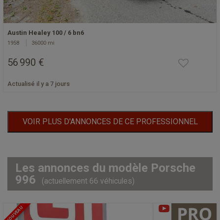
Austin Healey 100 / 6 bn6
1958
36000 mi
56 990 €
Actualisé il y a 7 jours
VOIR PLUS D'ANNONCES DE CE PROFESSIONNEL
Les annonces du modèle Porsche
996
(actuellement 66 véhicules)
NOUVEAU