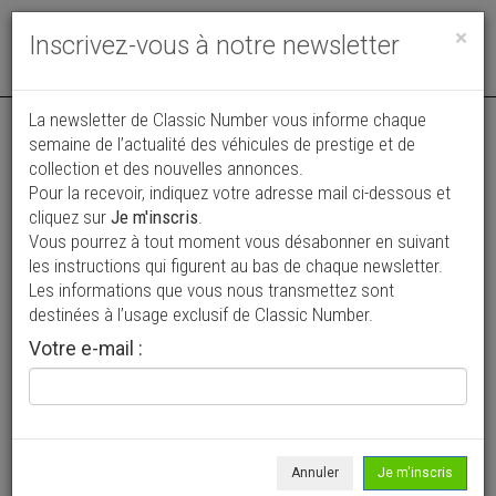
Toggle
×
Inscrivez-vous à notre newsletter
navigat
Annonce actualisée le 31/07/2026 ( il y a 7 jours )
La newsletter de Classic Number vous informe chaque
semaine de l’actualité des véhicules de prestige et de
Porsche 996 Carrera 4 FR BVM
collection et des nouvelles annonces.
Pour la recevoir, indiquez votre adresse mail ci-dessous et
39 996 €
cliquez sur
Je m'inscris
.
Vous pourrez à tout moment vous désabonner en suivant
1999
Coupé
42 700 km
les instructions qui figurent au bas de chaque newsletter.
Les informations que vous nous transmettez sont
destinées à l’usage exclusif de Classic Number.
Votre e-mail :
Annuler
Je m'inscris