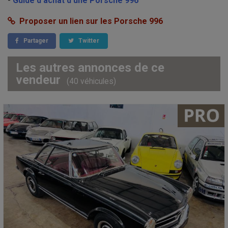
-
Guide d'achat d'une Porsche 996
Proposer un lien sur les Porsche 996
Partager
Twitter
Les autres annonces de ce
vendeur
(40 véhicules)