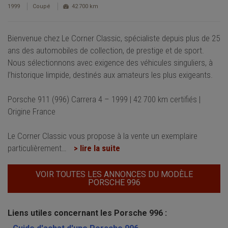
1999
Coupé
42 700 km
Bienvenue chez Le Corner Classic, spécialiste depuis plus de 25
ans des automobiles de collection, de prestige et de sport.
Nous sélectionnons avec exigence des véhicules singuliers, à
l’historique limpide, destinés aux amateurs les plus exigeants.
Porsche 911 (996) Carrera 4 – 1999 | 42 700 km certifiés |
Origine France
Le Corner Classic vous propose à la vente un exemplaire
particulièrement
…
> lire la suite
VOIR TOUTES LES ANNONCES DU MODÈLE
PORSCHE 996
Liens utiles concernant les Porsche 996 :