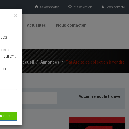
Se connecter
Ma sélection
Mon compte
×
tionneurs
Actualités
Nous contacter
 des
scris
.
figurent
Accueil
/
Annonces
/
Fiat Ardita de collection à vendre
f de
Aucun véhicule trouvé
m'inscris
echerche...