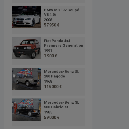
BMW M3 E92 Coupé
V8 4.0i
2008
57 950 €
Fiat Panda 4x4
Première Génération
1991
7 900 €
Mercedes-Benz SL
280 Pagode
1968
115 000 €
Mercedes-Benz SL
500 Cabriolet
1985
59 000 €