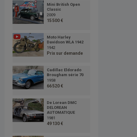
Mini British Open
Classic
2009
15 500 €
Moto Harley
Davidson WLA 1942
1942
Prix sur demande
Cadillac Eldorado
Brougham série 70
1958
66 520 €
De Lorean DMC
DELOREAN
AUTOMATIQUE
1981
49 130 €