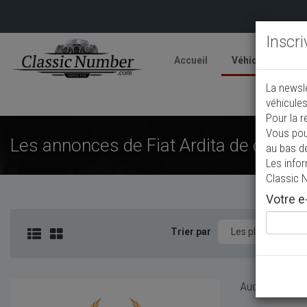
Inscr
Accueil
Véhicules
V
La newsl
A
véhicules
Pour la r
Vous pou
Les annonces de Fiat Ardita de collect
au bas d
Les info
Classic 
Votre e-
Trier par
Aucun véhicule