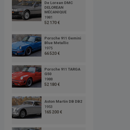
De Lorean DMC
DELOREAN
MÉCANIQUE
1981
52 170 €
Porsche 911 Gemini
Blue Metallic
1975
66 520 €
Porsche 911 TARGA
G50
1988
52 180 €
Aston Martin DB DB2
1953
165 200 €