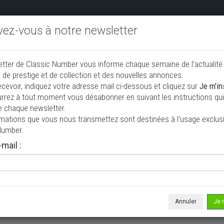
ivez-vous à notre newsletter
endre aux enchères
Annonceurs PRO
Annuaire des collec
etter de Classic Number vous informe chaque semaine de l’actualité
jouter une annonce
 de prestige et de collection et des nouvelles annonces.
ecevoir, indiquez votre adresse mail ci-dessous et cliquez sur
Je m'in
rrez à tout moment vous désabonner en suivant les instructions qui 
ion à vendre
e chaque newsletter.
rmations que vous nous transmettez sont destinées à l’usage exclusi
Number.
mail :
Annuler
Je 
 ne correspond à votre recherche, veuillez modifier vos critères de r