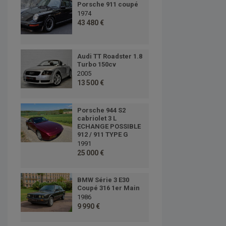
Porsche 911 coupé
1974
43 480 €
Audi TT Roadster 1.8
Turbo 150cv
2005
13 500 €
Porsche 944 S2
cabriolet 3 L
ECHANGE POSSIBLE
912 / 911 TYPE G
1991
25 000 €
BMW Série 3 E30
Coupé 316 1er Main
1986
9 990 €