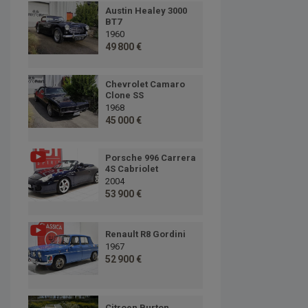
Austin Healey 3000
BT7
1960
49 800 €
Chevrolet Camaro
Clone SS
1968
45 000 €
Porsche 996 Carrera
4S Cabriolet
2004
53 900 €
Renault R8 Gordini
1967
52 900 €
Citroen Burton