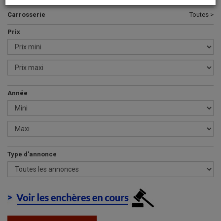
Carrosserie
Toutes >
Prix
Année
Type d'annonce