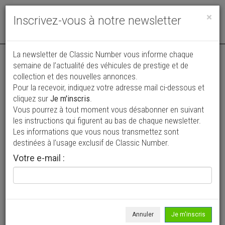
Toggle
×
Inscrivez-vous à notre newsletter
navigat
La newsletter de Classic Number vous informe chaque
semaine de l’actualité des véhicules de prestige et de
collection et des nouvelles annonces.
Pour la recevoir, indiquez votre adresse mail ci-dessous et
cliquez sur
Je m'inscris
.
Vous pourrez à tout moment vous désabonner en suivant
Vos annonces vues par
les instructions qui figurent au bas de chaque newsletter.
plus de 4 millions de collectionneurs
Les informations que vous nous transmettez sont
destinées à l’usage exclusif de Classic Number.
Ajouter une annonce
Votre e-mail :
> Rechercher un véhicule
Marque
Fiat >
Annuler
Je m'inscris
Modèle
124 >