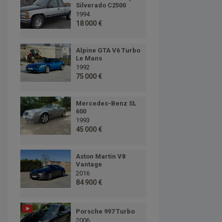
Silverado C2500
1994
18 000 €
Alpine GTA V6 Turbo
Le Mans
1992
75 000 €
Mercedes-Benz SL
600
1993
45 000 €
Aston Martin V8
Vantage
2016
84 900 €
Porsche 997 Turbo
2006