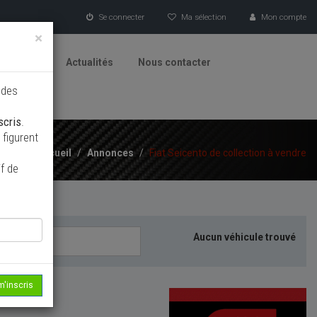
Se connecter
Ma sélection
Mon compte
×
tionneurs
Actualités
Nous contacter
 des
scris
.
figurent
Accueil
/
Annonces
/
Fiat Seicento de collection à vendre
f de
Aucun véhicule trouvé
m'inscris
echerche...