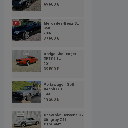
69 900 €
Mercedes-Benz SL
350
2002
37 900 €
Dodge Challenger
SRT8 6.1L
2011
39 800 €
Volkswagen Golf
Rabbit GTI
1983
19 500 €
Chevrolet Corvette C7
Stingray Z51
Cabriolet