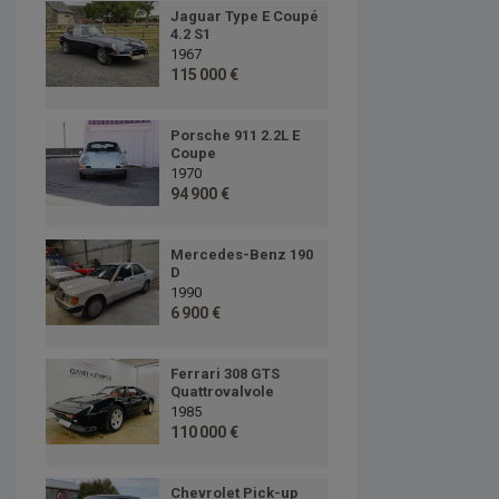
Jaguar Type E Coupé
4.2 S1
1967
115 000 €
Porsche 911 2.2L E
Coupe
1970
94 900 €
Mercedes-Benz 190
D
1990
6 900 €
Ferrari 308 GTS
Quattrovalvole
1985
110 000 €
Chevrolet Pick-up