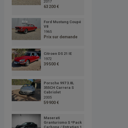
2017
63 200 €
Ford Mustang Coupé
V8
1965
Prix sur demande
Citroen DS 21 IE
1972
39 500 €
Porsche 997 3.8L
355CH Carrera S
Cabriolet
2005
59 900 €
Maserati
Granturismo S *Pack
Carbone / Entretien 1