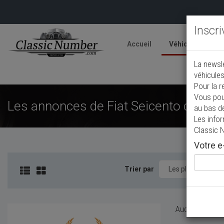
Inscr
Accueil
Véhicules
V
La newsl
A
véhicules
Pour la r
Vous pou
Les annonces de Fiat Seicento de coll
au bas d
Les info
Classic 
Votre e-
Trier par
Aucun véhicule