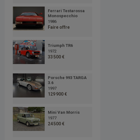
Ferrari Testarossa
Monospecchio
1986
Faire offre
Triumph TR6
1972
33 500 €
Porsche 993 TARGA
3.6
1997
129 900 €
Mini Van Morris
1977
24 500 €