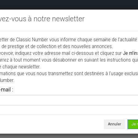
ivez-vous à notre newsletter
endre aux enchères
Annonceurs PRO
Annuaire des collec
etter de Classic Number vous informe chaque semaine de l’actualité
jouter une annonce
 de prestige et de collection et des nouvelles annonces.
ecevoir, indiquez votre adresse mail ci-dessous et cliquez sur
Je m'in
rrez à tout moment vous désabonner en suivant les instructions qui 
ection à vendre
e chaque newsletter.
rmations que vous nous transmettez sont destinées à l’usage exclusi
Number.
mail :
Annuler
Je 
 ne correspond à votre recherche, veuillez modifier vos critères de r